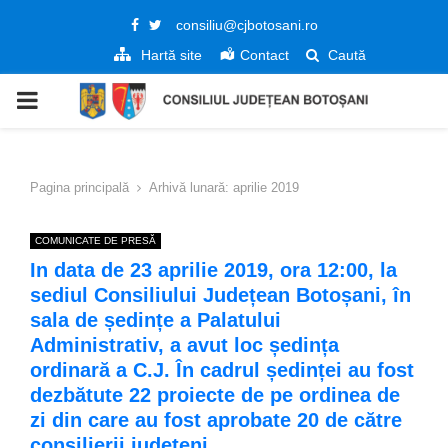
Facebook
Twitter
consiliu@cjbotosani.ro
Hartă site
Contact
Caută
PRIMARY
MENU
Pagina principală
Arhivă lunară: aprilie 2019
COMUNICATE DE PRESĂ
In data de 23 aprilie 2019, ora 12:00, la
sediul Consiliului Județean Botoșani, în
sala de ședințe a Palatului
Administrativ, a avut loc ședința
ordinară a C.J. În cadrul ședinței au fost
dezbătute 22 proiecte de pe ordinea de
zi din care au fost aprobate 20 de către
consilierii județeni