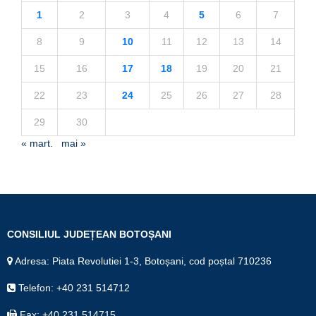
1
2
3
4
5
6
7
8
9
10
11
12
13
14
15
16
17
18
19
20
21
22
23
24
25
26
27
28
29
30
« mart.
mai »
CONSILIUL JUDEȚEAN BOTOȘANI
Adresa: Piata Revolutiei 1-3, Botoșani, cod poștal 710236
Telefon: +40 231 514712
Fax: +40 231 514715