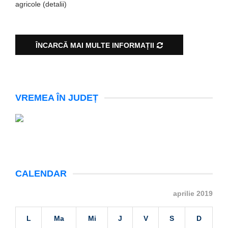
agricole (detalii)
ÎNCARCĂ MAI MULTE INFORMAȚII
VREMEA ÎN JUDEȚ
CALENDAR
aprilie 2019
L
Ma
Mi
J
V
S
D