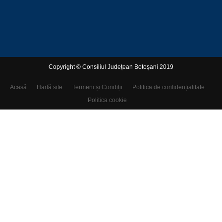
Copyright © Consiliul Județean Botoșani 2019
Acasă
Hartă site
Termeni și Condiții
Politica de confidențialitate
Politica cookie