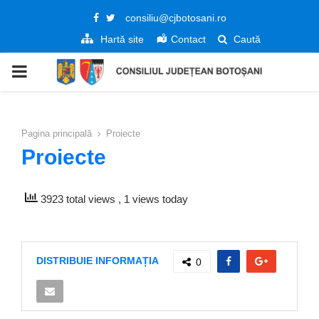
Facebook
Twitter
consiliu@cjbotosani.ro
Hartă site
Contact
Caută
PRIMARY
MENU
Pagina principală
Proiecte
Proiecte
3923 total views
, 1 views today
DISTRIBUIE INFORMAȚIA
0