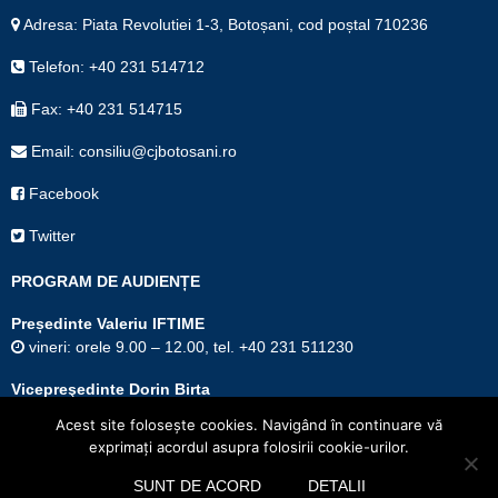
Adresa: Piata Revolutiei 1-3, Botoșani, cod poștal 710236
Telefon: +40 231 514712
Fax: +40 231 514715
Email: consiliu@cjbotosani.ro
Facebook
Twitter
PROGRAM DE AUDIENȚE
Președinte Valeriu IFTIME
vineri: orele 9.00 – 12.00, tel. +40 231 511230
Vicepreşedinte Dorin Birta
joi: orele 9.00 – 12.00, tel. +40 231 511853
Acest site foloseşte cookies. Navigând în continuare vă
exprimaţi acordul asupra folosirii cookie-urilor.
Vicepreședinte Constantin Bursuc
marți: orele 9.00 – 12.00, tel. +40 231 511280
SUNT DE ACORD
DETALII