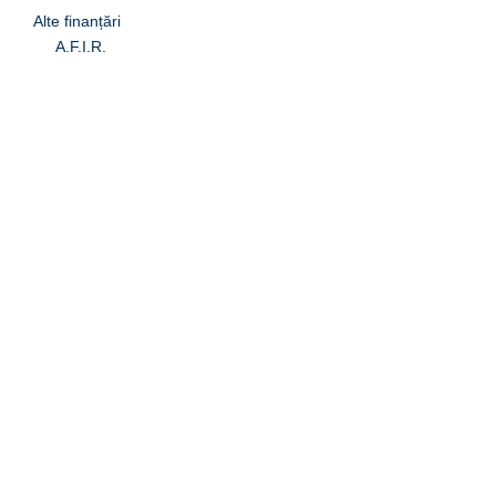
Alte finanțări
A.F.I.R.