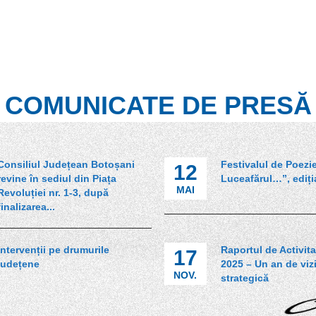
COMUNICATE DE PRESĂ
Consiliul Județean Botoșani
Festivalul de Poezi
12
revine în sediul din Piața
Luceafărul…”, ediți
MAI
Revoluției nr. 1-3, după
finalizarea...
Intervenții pe drumurile
Raportul de Activita
17
județene
2025 – Un an de viz
NOV.
strategică