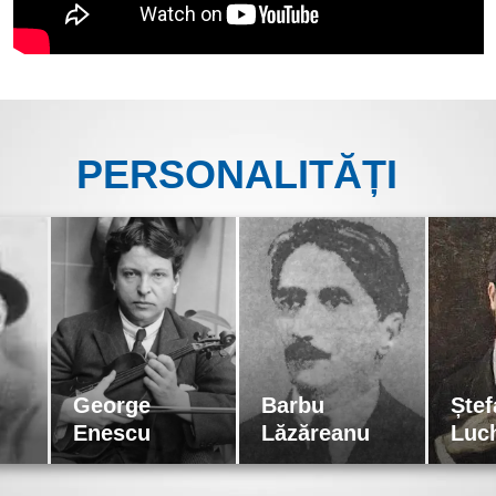
PERSONALITĂȚI
George
Barbu
Ștef
Enescu
Lăzăreanu
Luc