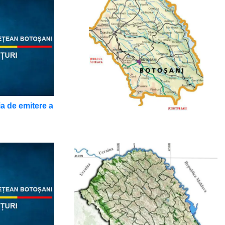
Plan de
menținere a
calității
aerului
Detalii
ia de emitere a
Harta de hazard și
risc la inundații
Scenarii de