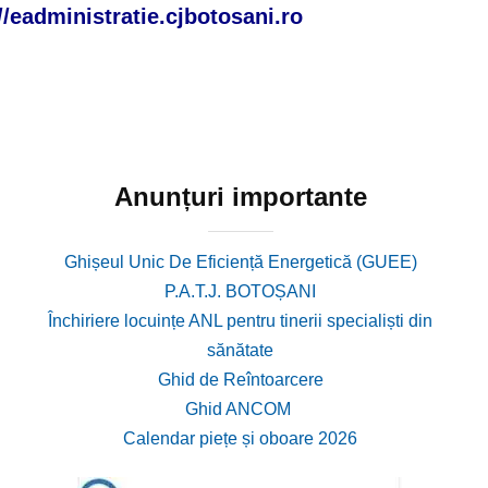
//eadministratie.cjbotosani.ro
Anunțuri importante
Ghișeul Unic De Eficiență Energetică (GUEE)
P.A.T.J. BOTOȘANI
Închiriere locuințe ANL pentru tinerii specialiști din
sănătate
Ghid de Reîntoarcere
Ghid ANCOM
Calendar piețe și oboare 2026