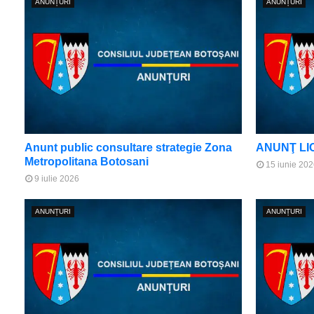
ANUNȚURI
ANUNȚURI
Anunt public consultare strategie Zona
ANUNŢ LI
Metropolitana Botosani
15 iunie 202
9 iulie 2026
ANUNȚURI
ANUNȚURI