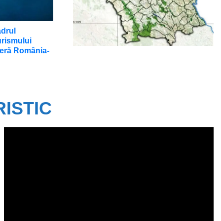
inundabilitate(conform Directivei
2007/60/CE)
adrul
urismului
lieră România-
ISTIC