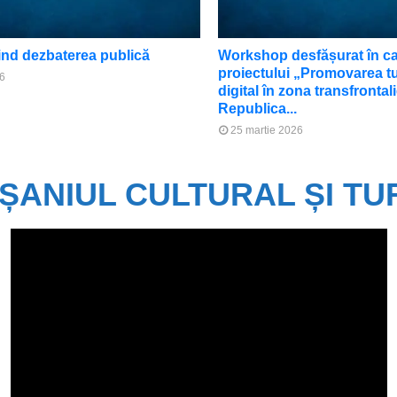
ind dezbaterea publică
Workshop desfășurat în c
proiectului „Promovarea t
26
digital în zona transfronta
Republica...
25 martie 2026
ȘANIUL CULTURAL ȘI TUR