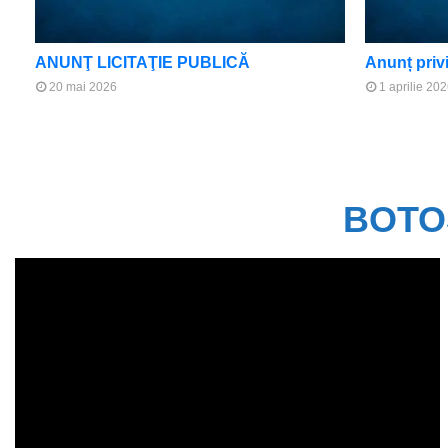
ANUNŢ LICITAŢIE PUBLICĂ
Anunț priv
20 mai 2026
1 aprilie 20
BOTO