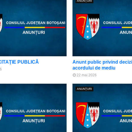
ANUNȚURI
CITAŢIE PUBLICĂ
Anunt public privind deciz
acordului de mediu
6
22 mai 2026
ANUNȚURI