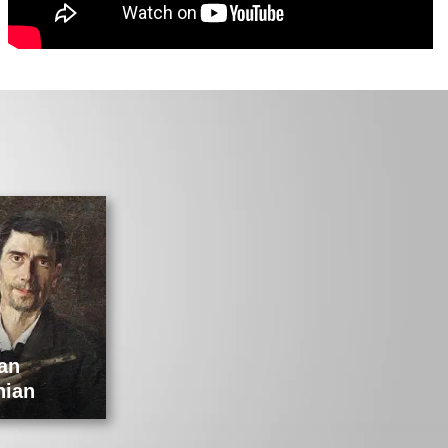
an
Octav
hian
Băncilă
Nicolae Iorga