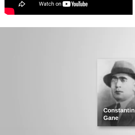
Alexandru
Constantin
Graur
Max Blecher
Gane