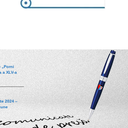
e „Porni
a a XLV-a
te 2024 –
iune