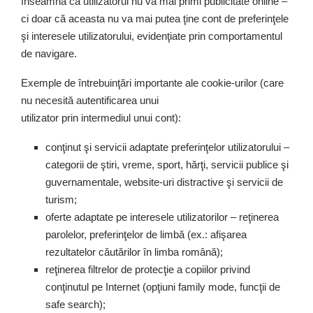
înseamna că utilizatorul nu va mai primi publicitate online –
ci doar că aceasta nu va mai putea ţine cont de preferinţele
şi interesele utilizatorului, evidenţiate prin comportamentul
de navigare.
Exemple de întrebuinţări importante ale cookie-urilor (care
nu necesită autentificarea unui
utilizator prin intermediul unui cont):
conţinut şi servicii adaptate preferinţelor utilizatorului –
categorii de ştiri, vreme, sport, hărţi, servicii publice şi
guvernamentale, website-uri distractive şi servicii de
turism;
oferte adaptate pe interesele utilizatorilor – reţinerea
parolelor, preferinţelor de limbă (ex.: afişarea
rezultatelor căutărilor în limba română);
reţinerea filtrelor de protecţie a copiilor privind
conţinutul pe Internet (opţiuni family mode, funcţii de
safe search);