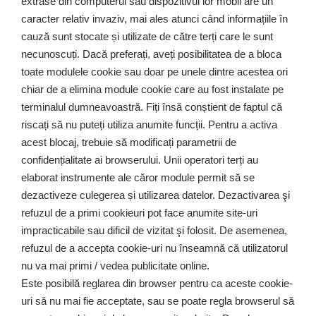
extrase din computerul sau dispozitivul lor mobil are un
caracter relativ invaziv, mai ales atunci când informațiile în
cauză sunt stocate și utilizate de către terți care le sunt
necunoscuți. Dacă preferați, aveți posibilitatea de a bloca
toate modulele cookie sau doar pe unele dintre acestea ori
chiar de a elimina module cookie care au fost instalate pe
terminalul dumneavoastră. Fiți însă conștient de faptul că
riscați să nu puteți utiliza anumite funcții. Pentru a activa
acest blocaj, trebuie să modificați parametrii de
confidențialitate ai browserului. Unii operatori terți au
elaborat instrumente ale căror module permit să se
dezactiveze culegerea și utilizarea datelor. Dezactivarea şi
refuzul de a primi cookieuri pot face anumite site-uri
impracticabile sau dificil de vizitat şi folosit. De asemenea,
refuzul de a accepta cookie-uri nu înseamnă că utilizatorul
nu va mai primi / vedea publicitate online.
Este posibilă reglarea din browser pentru ca aceste cookie-
uri să nu mai fie acceptate, sau se poate regla browserul să