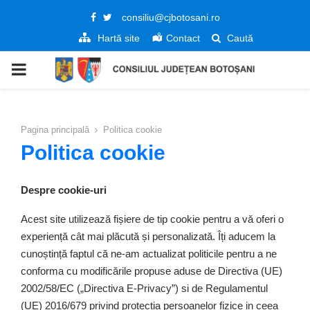
Facebook
Twitter
consiliu@cjbotosani.ro
Hartă site
Contact
Caută
PRIMARY
MENU
Pagina principală
Politica cookie
Politica cookie
Despre cookie-uri
Acest site utilizează fișiere de tip cookie pentru a vă oferi o
experiență cât mai plăcută și personalizată. Îți aducem la
cunoștință faptul că ne-am actualizat politicile pentru a ne
conforma cu modificările propuse aduse de Directiva (UE)
2002/58/EC („Directiva E-Privacy”) si de Regulamentul
(UE) 2016/679 privind protectia persoanelor fizice in ceea