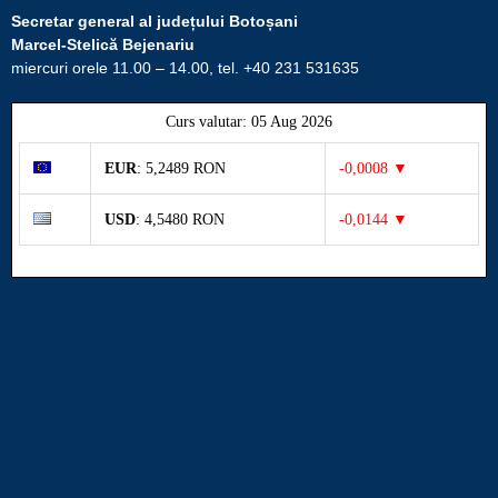
Secretar general al județului Botoșani
Marcel-Stelică Bejenariu
miercuri orele 11.00 – 14.00, tel. +40 231 531635
Curs valutar: 05 Aug 2026
EUR
: 5,2489 RON
-0,0008 ▼
USD
: 4,5480 RON
-0,0144 ▼