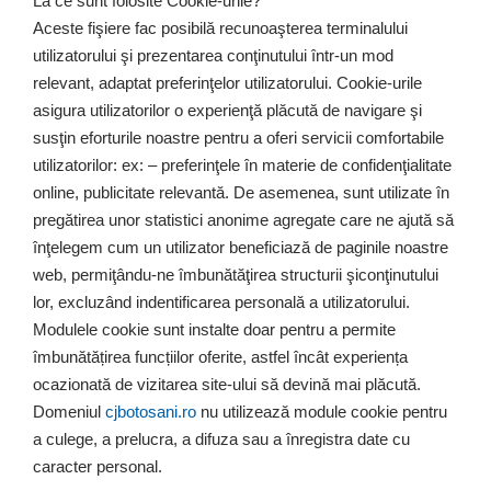
La ce sunt folosite Cookie-urile?
Aceste fişiere fac posibilă recunoaşterea terminalului
utilizatorului şi prezentarea conţinutului într-un mod
relevant, adaptat preferinţelor utilizatorului. Cookie-urile
asigura utilizatorilor o experienţă plăcută de navigare şi
susţin eforturile noastre pentru a oferi servicii comfortabile
utilizatorilor: ex: – preferinţele în materie de confidenţialitate
online, publicitate relevantă. De asemenea, sunt utilizate în
pregătirea unor statistici anonime agregate care ne ajută să
înţelegem cum un utilizator beneficiază de paginile noastre
web, permiţându-ne îmbunătăţirea structurii şiconţinutului
lor, excluzând indentificarea personală a utilizatorului.
Modulele cookie sunt instalte doar pentru a permite
îmbunătățirea funcțiilor oferite, astfel încât experiența
ocazionată de vizitarea site-ului să devină mai plăcută.
Domeniul
cjbotosani.ro
nu utilizează module cookie pentru
a culege, a prelucra, a difuza sau a înregistra date cu
caracter personal.