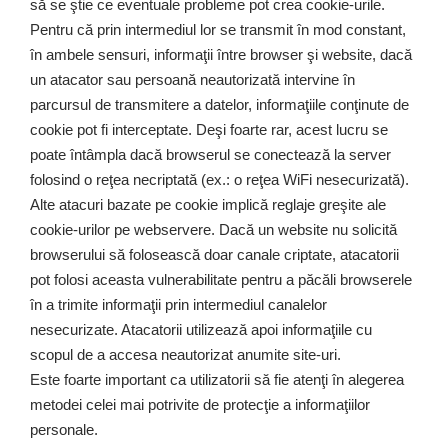
să se ştie ce eventuale probleme pot crea cookie-urile.
Pentru că prin intermediul lor se transmit în mod constant,
în ambele sensuri, informaţii între browser şi website, dacă
un atacator sau persoană neautorizată intervine în
parcursul de transmitere a datelor, informaţiile conţinute de
cookie pot fi interceptate. Deşi foarte rar, acest lucru se
poate întâmpla dacă browserul se conectează la server
folosind o reţea necriptată (ex.: o reţea WiFi nesecurizată).
Alte atacuri bazate pe cookie implică reglaje greşite ale
cookie-urilor pe webservere. Dacă un website nu solicită
browserului să folosească doar canale criptate, atacatorii
pot folosi aceasta vulnerabilitate pentru a păcăli browserele
în a trimite informaţii prin intermediul canalelor
nesecurizate. Atacatorii utilizează apoi informaţiile cu
scopul de a accesa neautorizat anumite site-uri.
Este foarte important ca utilizatorii să fie atenţi în alegerea
metodei celei mai potrivite de protecţie a informaţiilor
personale.