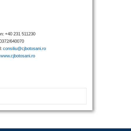
on: +40 231 511230
0372/640070
l:
consiliu@cjbotosani.ro
:
www.cjbotosani.ro