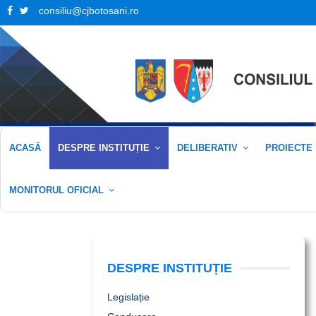
Facebook
Twitter
consiliu@cjbotosani.ro
ACASĂ
DESPRE INSTITUȚIE
DELIBERATIV
PROIECTE
MONITORUL OFICIAL
DESPRE INSTITUȚIE
Legislație