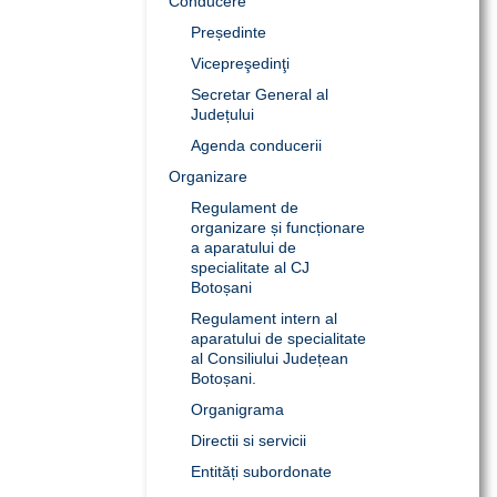
Conducere
Președinte
Vicepreşedinţi
Secretar General al
Județului
Agenda conducerii
Organizare
Regulament de
organizare și funcționare
a aparatului de
specialitate al CJ
Botoșani
Regulament intern al
aparatului de specialitate
al Consiliului Județean
Botoșani.
Organigrama
Directii si servicii
Entități subordonate