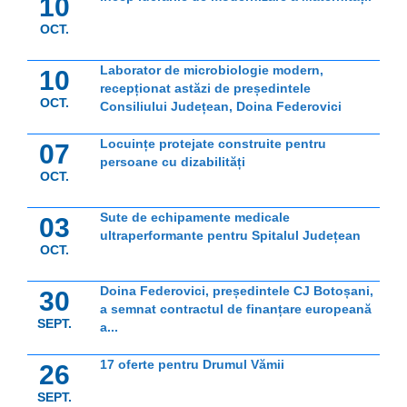
10
OCT.
Laborator de microbiologie modern,
10
recepționat astăzi de președintele
OCT.
Consiliului Județean, Doina Federovici
Locuințe protejate construite pentru
07
persoane cu dizabilități
OCT.
Sute de echipamente medicale
03
ultraperformante pentru Spitalul Județean
OCT.
Doina Federovici, președintele CJ Botoșani,
30
a semnat contractul de finanțare europeană
SEPT.
a...
17 oferte pentru Drumul Vămii
26
SEPT.