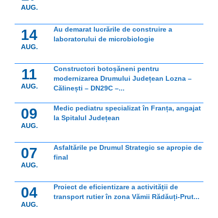
AUG.
Au demarat lucrările de construire a
14
laboratorului de microbiologie
AUG.
Constructori botoșăneni pentru
11
modernizarea Drumului Județean Lozna –
AUG.
Călinești – DN29C –...
Medic pediatru specializat în Franța, angajat
09
la Spitalul Județean
AUG.
Asfaltările pe Drumul Strategic se apropie de
07
final
AUG.
Proiect de eficientizare a activității de
04
transport rutier în zona Vămii Rădăuți-Prut...
AUG.