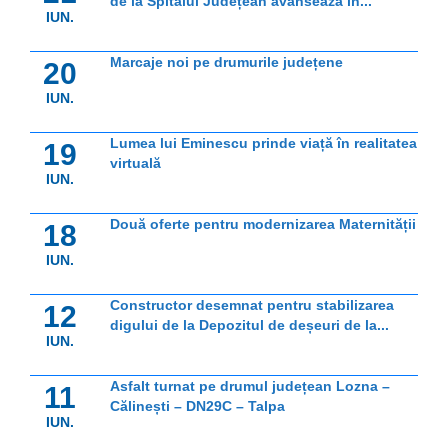
de la Spitalul Județean avansează în...
IUN.
Marcaje noi pe drumurile județene
20
IUN.
Lumea lui Eminescu prinde viață în realitatea
19
virtuală
IUN.
Două oferte pentru modernizarea Maternității
18
IUN.
Constructor desemnat pentru stabilizarea
12
digului de la Depozitul de deșeuri de la...
IUN.
Asfalt turnat pe drumul județean Lozna –
11
Călinești – DN29C – Talpa
IUN.