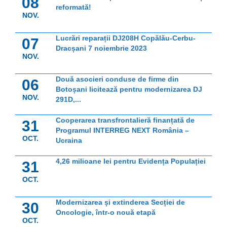
08
reformată!
NOV.
Lucrări reparații DJ208H Copălău-Cerbu-
07
Dracșani 7 noiembrie 2023
NOV.
Două asocieri conduse de firme din
06
Botoșani licitează pentru modernizarea DJ
NOV.
291D,...
Cooperarea transfrontalieră finanțată de
31
Programul INTERREG NEXT România –
OCT.
Ucraina
4,26 milioane lei pentru Evidența Populației
31
OCT.
Modernizarea și extinderea Secției de
30
Oncologie, într-o nouă etapă
OCT.