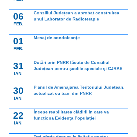
Consiliul Județean a aprobat construirea
06
unui Laborator de Radioterapie
FEB.
Mesaj de condoleanțe
01
FEB.
Dotări prin PNRR făcute de Consiliul
31
Județean pentru școlile speciale și CJRAE
IAN.
Planul de Amenajarea Teritoriului Județean,
30
actualizat cu bani din PNRR
IAN.
Începe reabilitarea clădirii în care va
22
funcționa Evidența Populației
IAN.
Trei oferte depuse la licitația pentru