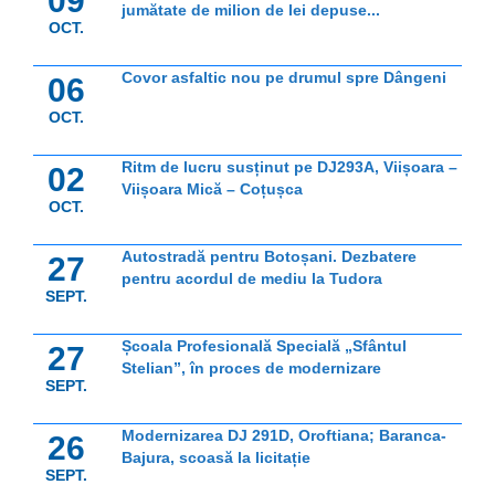
09
jumătate de milion de lei depuse...
OCT.
Covor asfaltic nou pe drumul spre Dângeni
06
OCT.
Ritm de lucru susținut pe DJ293A, Viișoara –
02
Viișoara Mică – Coțușca
OCT.
Autostradă pentru Botoșani. Dezbatere
27
pentru acordul de mediu la Tudora
SEPT.
Școala Profesională Specială „Sfântul
27
Stelian”, în proces de modernizare
SEPT.
Modernizarea DJ 291D, Oroftiana; Baranca-
26
Bajura, scoasă la licitație
SEPT.