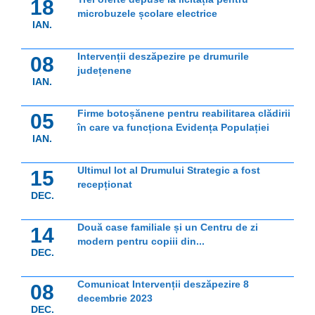
18
microbuzele școlare electrice
IAN.
Intervenții deszăpezire pe drumurile
08
județenene
IAN.
Firme botoșănene pentru reabilitarea clădirii
05
în care va funcționa Evidența Populației
IAN.
Ultimul lot al Drumului Strategic a fost
15
recepționat
DEC.
Două case familiale și un Centru de zi
14
modern pentru copiii din...
DEC.
Comunicat Intervenții deszăpezire 8
08
decembrie 2023
DEC.