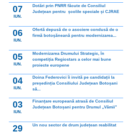
Dotări prin PNRR făcute de Consiliul
07
Județean pentru școlile speciale și CJRAE
IUN.
Ofertă depusă de o asociere condusă de o
06
firmă botoșăneană pentru modernizarea...
IUN.
Modernizarea Drumului Strategic, în
05
competiția Regiostars a celor mai bune
IUN.
proiecte europene
Doina Federovici îi invită pe candidații la
04
președinția Consiliului Județean Botoșani
IUN.
să...
Finanțare europeană atrasă de Consiliul
03
Județean Botoșani pentru Drumul „Vămii”
IUN.
Un nou sector de drum județean reabilitat
29