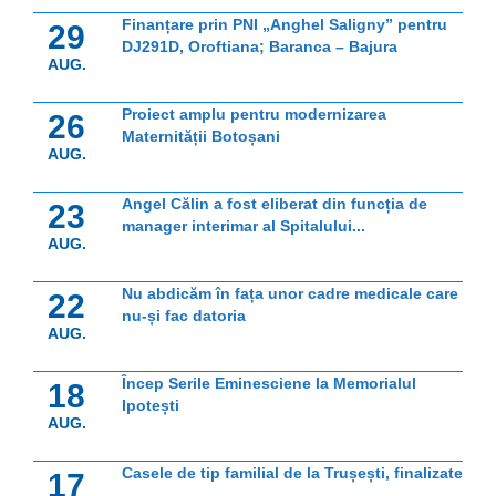
Finanțare prin PNI „Anghel Saligny” pentru
29
DJ291D, Oroftiana; Baranca – Bajura
AUG.
Proiect amplu pentru modernizarea
26
Maternității Botoșani
AUG.
Angel Călin a fost eliberat din funcția de
23
manager interimar al Spitalului...
AUG.
Nu abdicăm în fața unor cadre medicale care
22
nu-și fac datoria
AUG.
Încep Serile Eminesciene la Memorialul
18
Ipotești
AUG.
Casele de tip familial de la Trușești, finalizate
17