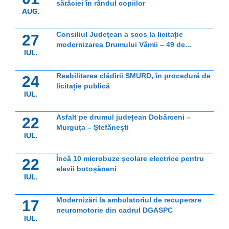
sărăciei în rândul copiilor
AUG.
Consiliul Județean a scos la licitație
27
modernizarea Drumului Vămii – 49 de...
IUL.
Reabilitarea clădirii SMURD, în procedură de
24
licitație publică
IUL.
Asfalt pe drumul județean Dobârceni –
22
Murguța – Ștefănești
IUL.
Încă 10 microbuze școlare electrice pentru
22
elevii botoșăneni
IUL.
Modernizări la ambulatoriul de recuperare
17
neuromotorie din cadrul DGASPC
IUL.