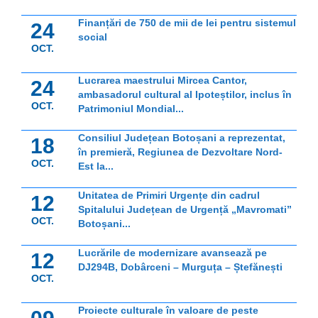
Finanțări de 750 de mii de lei pentru sistemul
24
social
OCT.
Lucrarea maestrului Mircea Cantor,
24
ambasadorul cultural al Ipoteștilor, inclus în
OCT.
Patrimoniul Mondial...
Consiliul Județean Botoșani a reprezentat,
18
în premieră, Regiunea de Dezvoltare Nord-
OCT.
Est la...
Unitatea de Primiri Urgențe din cadrul
12
Spitalului Județean de Urgență „Mavromati”
OCT.
Botoșani...
Lucrările de modernizare avansează pe
12
DJ294B, Dobârceni – Murguța – Ștefănești
OCT.
Proiecte culturale în valoare de peste