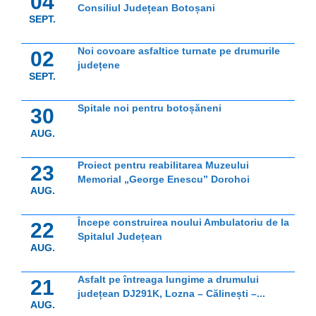
04
Consiliul Județean Botoșani
SEPT.
Noi covoare asfaltice turnate pe drumurile
02
județene
SEPT.
Spitale noi pentru botoșăneni
30
AUG.
Proiect pentru reabilitarea Muzeului
23
Memorial „George Enescu” Dorohoi
AUG.
Începe construirea noului Ambulatoriu de la
22
Spitalul Județean
AUG.
Asfalt pe întreaga lungime a drumului
21
județean DJ291K, Lozna – Călinești –...
AUG.