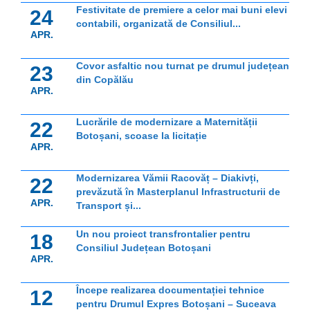
Festivitate de premiere a celor mai buni elevi
24
contabili, organizată de Consiliul...
APR.
Covor asfaltic nou turnat pe drumul județean
23
din Copălău
APR.
Lucrările de modernizare a Maternității
22
Botoșani, scoase la licitație
APR.
Modernizarea Vămii Racovăț – Diakivți,
22
prevăzută în Masterplanul Infrastructurii de
APR.
Transport și...
Un nou proiect transfrontalier pentru
18
Consiliul Județean Botoșani
APR.
Începe realizarea documentației tehnice
12
pentru Drumul Expres Botoșani – Suceava