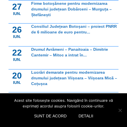
Firme botoșănene pentru modernizarea
27
drumului județean Dobârceni – Murguța –
IUN.
Ștefănești
Consiliul Județean Botoșani – proiect PNRR
26
de 6 milioane de euro pentru...
IUN.
Drumul Avrămeni – Panaitoaia – Dimitrie
22
Cantemir – Mitoc a intrat în...
IUN.
Lucrări demarate pentru modernizarea
20
drumului județean Viișoara – Viișoara Mică –
IUN.
Coțușca
Lucrări avansate pe Lotul 2 al Drumului
12
Acest site foloseşte cookies. Navigând în continuare vă
Strategic
IUN.
exprimaţi acordul asupra folosirii cookie-urilor.
SUNT DE ACORD
DETALII
Noul sediu al UAMS Ștefănești a fost
12
inaugurat