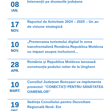
Intervenții pe drumurile județene
08
IAN.
Raportul de Activitate 2024 – 2025 – Un an
17
de viziune strategică
NOV.
„Promovarea turismului digital în zona
10
transfrontalieră România-Republica Moldova
NOV.
cu impact asupra incluziunii...
România și Republica Moldova lansează
28
construcția podului rutier de la Ungheni
APR.
Consiliul Județean Botoșani va implementa
10
proiectul: “CONECTAȚI PENTRU SĂNĂTATEA
MART.
OAMENILOR”
Sedința Consiliului pentru Dezvoltare
19
Regională Nord- Est
DEC.