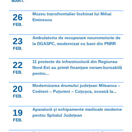
MART.
Muzeu transfrontalier închinat lui Mihai
26
Eminescu
FEB.
Ambulatoriu de recuperare neuromotorie de
23
la DGASPC, modernizat cu bani din PNRR
FEB.
11 proiecte de infrastructură din Regiunea
22
Nord-Est au primit finanțare neram-bursabilă
FEB.
pentru...
Modernizarea drumului județean Mileanca –
20
Codreni – Puțureni – Coțușca, scoasă la...
FEB.
Aparatură și echipamente medicale moderne
19
pentru Spitalul Județean
FEB.