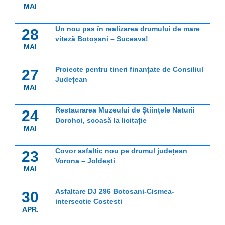
MAI
Un nou pas în realizarea drumului de mare
28
viteză Botoșani – Suceava!
MAI
Proiecte pentru tineri finanțate de Consiliul
27
Județean
MAI
Restaurarea Muzeului de Științele Naturii
24
Dorohoi, scoasă la licitație
MAI
Covor asfaltic nou pe drumul județean
23
Vorona – Joldești
MAI
Asfaltare DJ 296 Botosani-Cismea-
30
intersectie Costesti
APR.