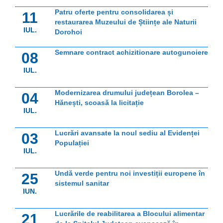
Patru oferte pentru consolidarea și
11
restaurarea Muzeului de Științe ale Naturii
IUL.
Dorohoi
Semnare contract achizitionare autogunoiere
08
IUL.
Modernizarea drumului județean Borolea –
04
Hănești, scoasă la licitație
IUL.
Lucrări avansate la noul sediu al Evidenței
03
Populației
IUL.
Undă verde pentru noi investiții europene în
25
sistemul sanitar
IUN.
Lucrările de reabilitarea a Blocului alimentar
21