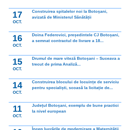
Construirea spitalelor noi la Botoșani,
17
avizată de Ministerul Sănătății
OCT.
Doina Federovici, președintele CJ Botoșani,
16
a semnat contractul de livrare a 18...
OCT.
Drumul de mare viteză Botoșani – Suceava a
15
trecut de prima Analiză...
OCT.
Construirea blocului de locuințe de serviciu
14
pentru specialiști, scoasă la licitație de...
OCT.
Județul Botoșani, exemplu de bune practici
11
la nivel european
OCT.
Încep lucrările de modernizare a Maternității