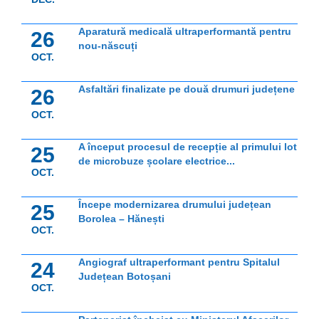
Aparatură medicală ultraperformantă pentru
26
nou-născuți
OCT.
Asfaltări finalizate pe două drumuri județene
26
OCT.
A început procesul de recepție al primului lot
25
de microbuze școlare electrice...
OCT.
Începe modernizarea drumului județean
25
Borolea – Hănești
OCT.
Angiograf ultraperformant pentru Spitalul
24
Județean Botoșani
OCT.