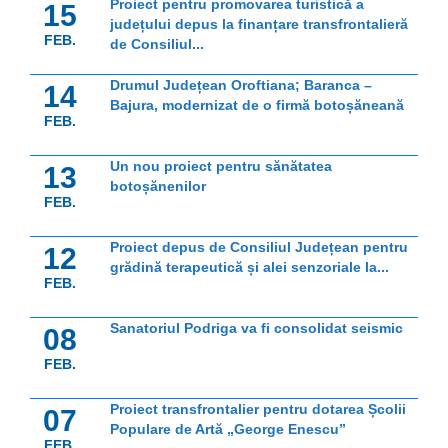
Proiect pentru promovarea turistică a
15
județului depus la finanțare transfrontalieră
FEB.
de Consiliul...
Drumul Județean Oroftiana; Baranca –
14
Bajura, modernizat de o firmă botoșăneană
FEB.
Un nou proiect pentru sănătatea
13
botoșănenilor
FEB.
Proiect depus de Consiliul Județean pentru
12
grădină terapeutică și alei senzoriale la...
FEB.
Sanatoriul Podriga va fi consolidat seismic
08
FEB.
Proiect transfrontalier pentru dotarea Școlii
07
Populare de Artă „George Enescu”
FEB.