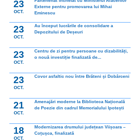
Parteneriat încheiat cu Ministerul Afacerilor
23
Externe pentru promovarea lui Mihai
OCT.
Eminescu
Au început lucrările de consolidare a
23
Depozitului de Deșeuri
OCT.
Centru de zi pentru persoane cu dizabilități,
23
o nouă investiție finalizată de...
OCT.
Covor asfaltic nou între Brăteni și Dobârceni
23
OCT.
Amenajări moderne la Biblioteca Națională
21
de Poezie din cadrul Memorialului Ipotești
OCT.
Modernizarea drumului județean Viișoara –
18
Coțușca, finalizată
OCT.