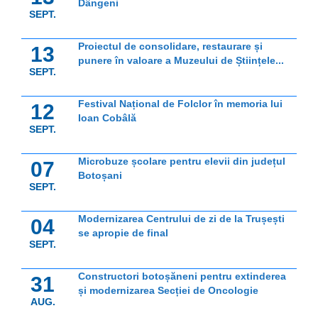
Dângeni
SEPT.
Proiectul de consolidare, restaurare și
13
punere în valoare a Muzeului de Științele...
SEPT.
Festival Național de Folclor în memoria lui
12
Ioan Cobâlă
SEPT.
Microbuze școlare pentru elevii din județul
07
Botoșani
SEPT.
Modernizarea Centrului de zi de la Trușești
04
se apropie de final
SEPT.
Constructori botoșăneni pentru extinderea
31
și modernizarea Secției de Oncologie
AUG.