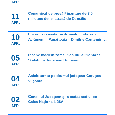
APR.
Comunicat de presă Finanțare de 7,5
11
milioane de lei atrasă de Consiliul...
APR.
Lucrări avansate pe drumului județean
10
Avrămeni – Panaitoaia – Dimitrie Cantemir –...
APR.
Începe modernizarea Blocului alimentar al
05
Spitalului Județean Botoșani
APR.
Asfalt turnat pe drumul județean Coțușca –
04
Viișoara
APR.
Consiliul Județean și-a mutat sediul pe
02
Calea Națională 28A
APR.