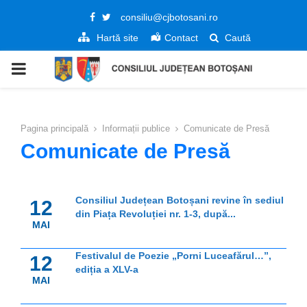
Facebook
Twitter
consiliu@cjbotosani.ro
Hartă site
Contact
Caută
PRIMARY
MENU
Pagina principală
Informații publice
Comunicate de Presă
Comunicate de Presă
Consiliul Județean Botoșani revine în sediul
12
din Piața Revoluției nr. 1-3, după...
MAI
Festivalul de Poezie „Porni Luceafărul…”,
12
ediția a XLV-a
MAI