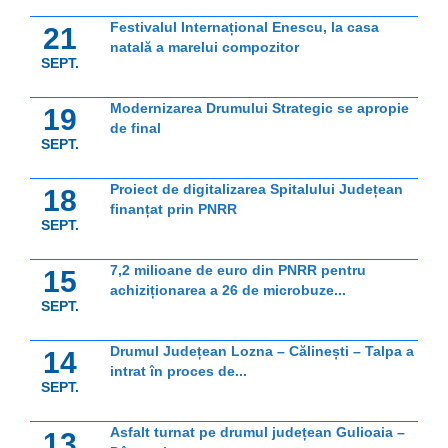
Festivalul Internațional Enescu, la casa
21
natală a marelui compozitor
SEPT.
Modernizarea Drumului Strategic se apropie
19
de final
SEPT.
Proiect de digitalizarea Spitalului Județean
18
finanțat prin PNRR
SEPT.
7,2 milioane de euro din PNRR pentru
15
achiziționarea a 26 de microbuze...
SEPT.
Drumul Județean Lozna – Călinești – Talpa a
14
intrat în proces de...
SEPT.
Asfalt turnat pe drumul județean Gulioaia –
13