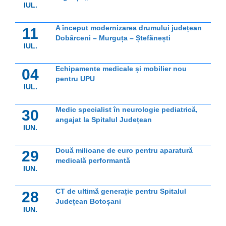
IUL.
A început modernizarea drumului județean
11
Dobârceni – Murguța – Ștefănești
IUL.
Echipamente medicale și mobilier nou
04
pentru UPU
IUL.
Medic specialist în neurologie pediatrică,
30
angajat la Spitalul Județean
IUN.
Două milioane de euro pentru aparatură
29
medicală performantă
IUN.
CT de ultimă generație pentru Spitalul
28
Județean Botoșani
IUN.