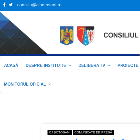
Facebook
Twitter
consiliu@cjbotosani.ro
ACASĂ
DESPRE INSTITUȚIE
DELIBERATIV
PROIECTE
MONITORUL OFICIAL
CJ BOTOSANI
COMUNICATE DE PRESĂ