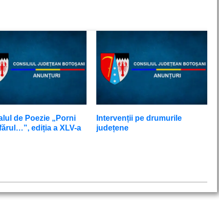
alul de Poezie „Porni
Intervenții pe drumurile
ărul…”, ediția a XLV-a
județene