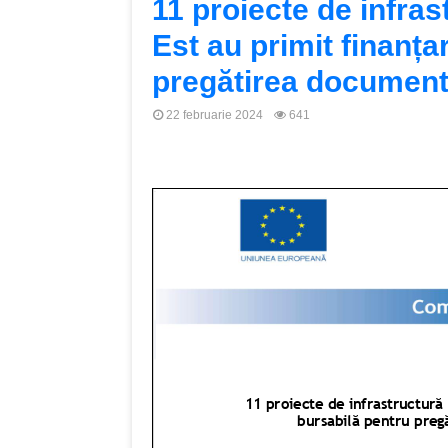
11 proiecte de infra
Est au primit finanț
pregătirea document
22 februarie 2024
641