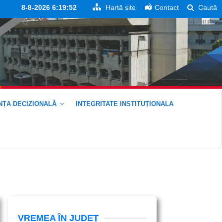
8-8-2026 6:19:53
Hartă site
Contact
Caută
ȚA DECIZIONALĂ
INTEGRITATE INSTITUȚIONALA
VREMEA ÎN JUDEȚ