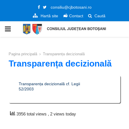
Facebook
Twitter
consiliu@cjbotosani.ro
Hartă site
Contact
Caută
PRIMARY
MENU
Pagina principală
Transparența decizională
Transparența decizională
Transparența decizională cf. Legii
52/2003
3956 total views
, 2 views today