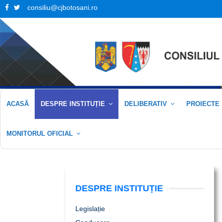
Facebook
Twitter
consiliu@cjbotosani.ro
ACASĂ
DESPRE INSTITUȚIE
DELIBERATIV
PROIECTE
MONITORUL OFICIAL
DESPRE INSTITUȚIE
Legislație