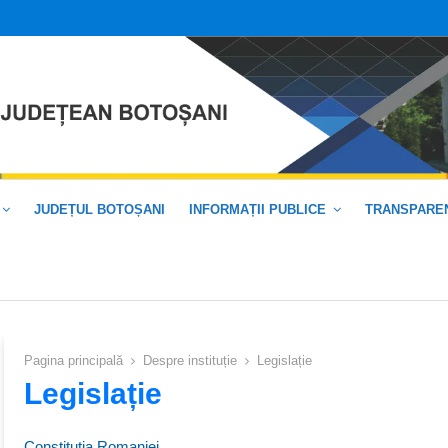
JUDEȚUL BOTOȘANI
INFORMAȚII PUBLICE
TRANSPAREN
Pagina principală
Despre instituție
Legislație
Legislație
Constitutia Romaniei