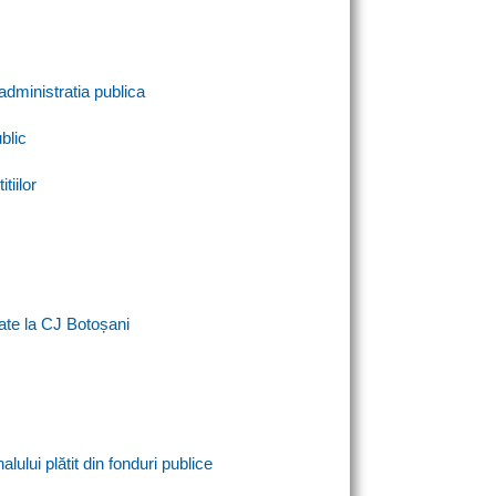
administratia publica
blic
tiilor
tate la CJ Botoșani
lui plătit din fonduri publice