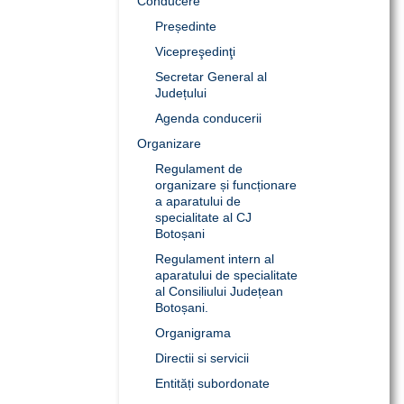
Conducere
Președinte
Vicepreşedinţi
Secretar General al
Județului
Agenda conducerii
Organizare
Regulament de
organizare și funcționare
a aparatului de
specialitate al CJ
Botoșani
Regulament intern al
aparatului de specialitate
al Consiliului Județean
Botoșani.
Organigrama
Directii si servicii
Entități subordonate