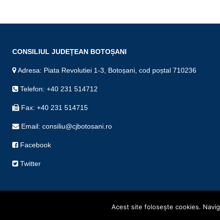
CONSILIUL JUDEȚEAN BOTOȘANI
Adresa: Piata Revolutiei 1-3, Botoșani, cod poștal 710236
Telefon: +40 231 514712
Fax: +40 231 514715
Email: consiliu@cjbotosani.ro
Facebook
Twitter
Acest site foloseşte cookies. Navigâ
Copyright © Consiliul Județean Botoșani 2019