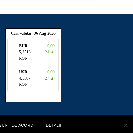
Curs valutar: 06 Aug 2026
EUR
:
+0,00
5,2513
24 ▲
RON
USD
:
+0,00
4,5507
27 ▲
RON
SUNT DE ACORD
DETALII
ă site
Termeni și Condiții
Politica de confidențialitate
Politica cookie