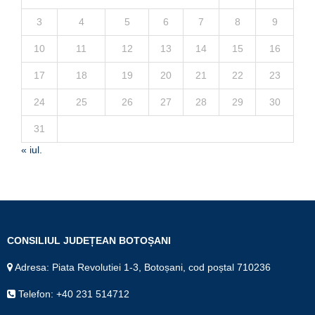
3
4
5
6
7
8
9
10
11
12
13
14
15
16
17
18
19
20
21
22
23
24
25
26
27
28
29
30
31
« iul.
CONSILIUL JUDEȚEAN BOTOȘANI
Adresa: Piata Revolutiei 1-3, Botoșani, cod poștal 710236
Telefon: +40 231 514712