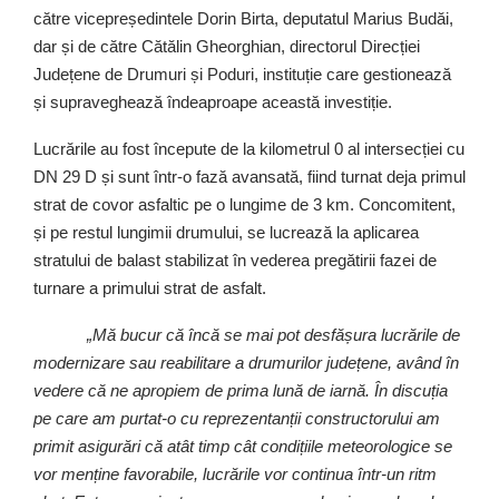
către vicepreședintele Dorin Birta, deputatul Marius Budăi,
dar și de către Cătălin Gheorghian, directorul Direcției
Județene de Drumuri și Poduri, instituție care gestionează
și supraveghează îndeaproape această investiție.
Lucrările au fost începute de la kilometrul 0 al intersecției cu
DN 29 D și sunt într-o fază avansată, fiind turnat deja primul
strat de covor asfaltic pe o lungime de 3 km. Concomitent,
și pe restul lungimii drumului, se lucrează la aplicarea
stratului de balast stabilizat în vederea pregătirii fazei de
turnare a primului strat de asfalt.
„Mă bucur că încă se mai pot desfășura lucrările de
modernizare sau reabilitare a drumurilor județene, având în
vedere că ne apropiem de prima lună de iarnă. În discuția
pe care am purtat-o cu reprezentanții constructorului am
primit asigurări că atât timp cât condițiile meteorologice se
vor menține favorabile, lucrările vor continua într-un ritm