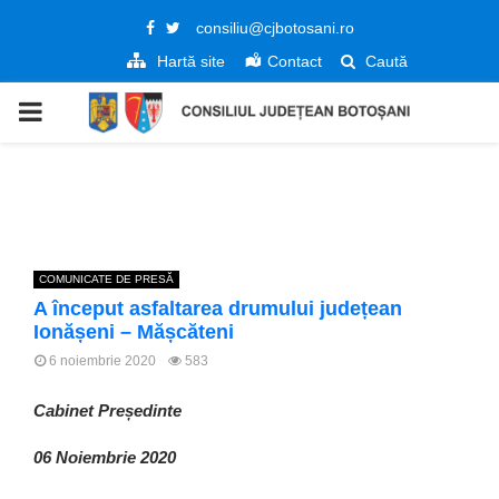
Facebook
Twitter
consiliu@cjbotosani.ro
Hartă site
Contact
Caută
PRIMARY
MENU
COMUNICATE DE PRESĂ
A început asfaltarea drumului județean
Ionășeni – Mășcăteni
6 noiembrie 2020
583
Cabinet Președinte
06 Noiembrie 2020