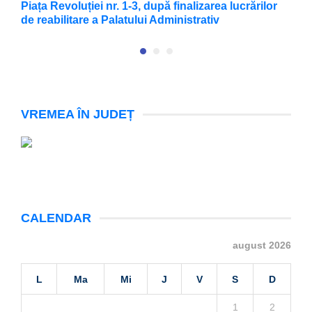
Piața Revoluției nr. 1-3, după finalizarea lucrărilor
X
de reabilitare a Palatului Administrativ
VREMEA ÎN JUDEȚ
CALENDAR
august 2026
L
Ma
Mi
J
V
S
D
1
2