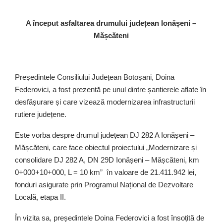
A început asfaltarea drumului județean Ionășeni –
Mășcăteni
Președintele Consiliului Județean Botoșani, Doina
Federovici, a fost prezentă pe unul dintre șantierele aflate în
desfășurare și care vizează modernizarea infrastructurii
rutiere județene.
Este vorba despre drumul județean DJ 282 A Ionășeni –
Mășcăteni, care face obiectul proiectului „Modernizare și
consolidare DJ 282 A, DN 29D Ionășeni – Mășcăteni, km
0+000+10+000, L = 10 km” în valoare de 21.411.942 lei,
fonduri asigurate prin Programul Național de Dezvoltare
Locală, etapa II.
În vizita sa, președintele Doina Federovici a fost însoțită de