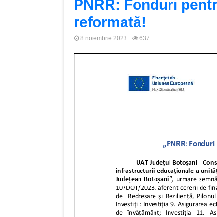
PNRR: Fonduri pent
reformată!
8 noiembrie 2023
637