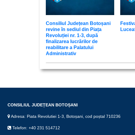
Consiliul Județean Botoșani
Festiv
revine în sediul din Piața
Luceaf
Revoluției nr. 1-3, după
finalizarea lucrărilor de
reabilitare a Palatului
Administrativ
CONSILIUL JUDEȚEAN BOTOȘANI
Adresa: Piata Revolutiei 1-3, Botoșani, cod poștal 710236
Telefon: +40 231 514712