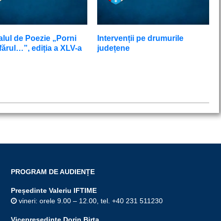
alul de Poezie „Porni
Intervenții pe drumurile
ărul…”, ediția a XLV-a
județene
PROGRAM DE AUDIENȚE
Președinte Valeriu IFTIME
vineri: orele 9.00 – 12.00, tel. +40 231 511230
Vicepreşedinte Dorin Birta