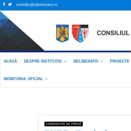
Facebook
Twitter
consiliu@cjbotosani.ro
ACASĂ
DESPRE INSTITUȚIE
DELIBERATIV
PROIECTE
MONITORUL OFICIAL
COMUNICATE DE PRESĂ