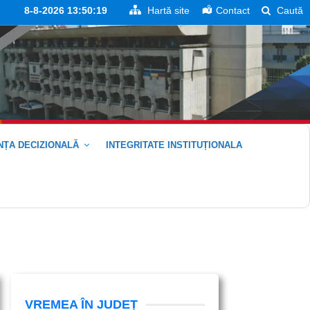
8-8-2026 13:50:20
Hartă site
Contact
Caută
ȚA DECIZIONALĂ
INTEGRITATE INSTITUȚIONALA
VREMEA ÎN JUDEȚ