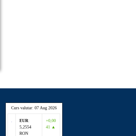
Curs valutar: 07 Aug 2026
EUR
:
+0,00
5,2554
41 ▲
RON