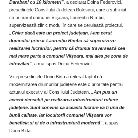
Darabani cu 10 kilometri”,
a declarat Doina Federovici,
președintele Consiliului Județean Botoșani, care a subliniat
că primarul comunei Viișoara, Laurențiu Rîmbu,
supervizează zilnic modul în care se derulează proiectul.
„Chiar dacă este un proiect județean, i-am cerut
domnului primar Laurențiu Rîmbu să supervizeze
realizarea lucrărilor, pentru că drumul traversează cea
mai mare parte a comunei Viișoara, mai ales pe zona de
intravilan”,
a mai spus Doina Federovici.
Vicepreședintele Dorin Birta a reiterat faptul că
modernizarea drumurilor județene este o prioritate pentru
actualul executiv al Consiliului Județean.
„Am pus un
accent deosebit pe realizarea infrastructurii rutiere
județene. Sunt convins că această lucrare va fi una de
bună calitate, iar locuitorii comunei Viișoara vor
beneficia și ei de o infrastructură modernă”,
a spus
Dorin Birta.