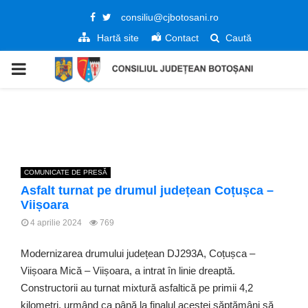
Facebook
Twitter
consiliu@cjbotosani.ro
Hartă site
Contact
Caută
PRIMARY
MENU
COMUNICATE DE PRESĂ
Asfalt turnat pe drumul județean Coțușca –
Viișoara
4 aprilie 2024
769
Modernizarea drumului județean DJ293A, Coțușca –
Viișoara Mică – Viișoara, a intrat în linie dreaptă.
Constructorii au turnat mixtură asfaltică pe primii 4,2
kilometri, urmând ca până la finalul acestei săptămâni să