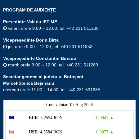
PROGRAM DE AUDIENȚE
Președinte Valeriu IFTIME
vineri: orele 9.00 – 12.00, tel. +40 231 511230
Vicepreşedinte Dorin Birta
joi: orele 9.00 – 12.00, tel. +40 231 511853
Vicepreședinte Constantin Bursuc
marți: orele 9.00 – 12.00, tel. +40 231 511280
Secretar general al județului Botoșani
Marcel-Stelică Bejenariu
miercuri orele 11.00 – 14.00, tel. +40 231 531635
Curs valutar: 07 Aug 2026
EUR
: 5,2554 RON
+0,0041 ▲
USD
: 4,5584 RON
+0,0077 ▲