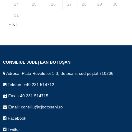
24
25
26
27
28
29
30
31
« iul.
CONSILIUL JUDEȚEAN BOTOȘANI
Adresa: Piata Revolutiei 1-3, Botoșani, cod poștal 710236
Telefon: +40 231 514712
Fax: +40 231 514715
Email: consiliu@cjbotosani.ro
Facebook
Twitter