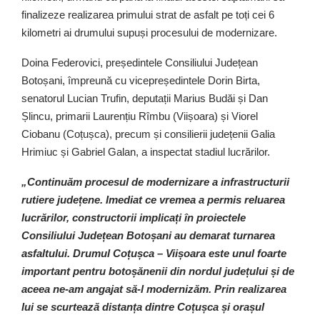
finalizeze realizarea primului strat de asfalt pe toți cei 6
kilometri ai drumului supuși procesului de modernizare.
Doina Federovici, președintele Consiliului Județean
Botoșani, împreună cu vicepreședintele Dorin Birta,
senatorul Lucian Trufin, deputații Marius Budăi și Dan
Șlincu, primarii Laurențiu Rîmbu (Viișoara) și Viorel
Ciobanu (Coțușca), precum și consilierii județenii Galia
Hrimiuc și Gabriel Galan, a inspectat stadiul lucrărilor.
„Continuăm procesul de modernizare a infrastructurii
rutiere județene. Imediat ce vremea a permis reluarea
lucrărilor, constructorii implicați în proiectele
Consiliului Județean Botoșani au demarat turnarea
asfaltului. Drumul Coțușca – Viișoara este unul foarte
important pentru botoșănenii din nordul județului și de
aceea ne-am angajat să-l modernizăm. Prin realizarea
lui se scurtează distanța dintre Coțușca și orașul