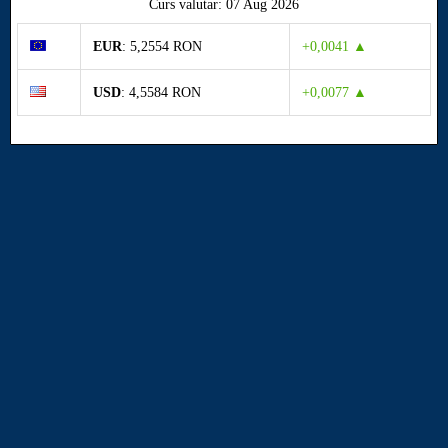
Curs valutar: 07 Aug 2026
EUR
: 5,2554 RON
+0,0041 ▲
USD
: 4,5584 RON
+0,0077 ▲