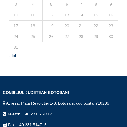
3
4
5
6
7
8
9
10
11
12
13
14
15
16
17
18
19
20
21
22
23
24
25
26
27
28
29
30
31
« iul.
CONSILIUL JUDEȚEAN BOTOȘANI
Adresa: Piata Revolutiei 1-3, Botoșani, cod poștal 710236
Telefon: +40 231 514712
Fax: +40 231 514715