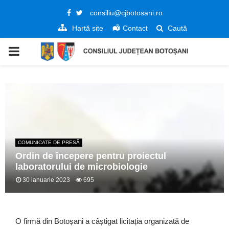
Facebook
Twitter
consiliu@cjbotosani.ro
Hartă site
Contact
Caută
PRIMARY
MENU
COMUNICATE DE PRESĂ
Ordin de începere pentru proiectul
laboratorului de microbiologie
30 ianuarie 2023
695
O firmă din Botoșani a câștigat licitația organizată de