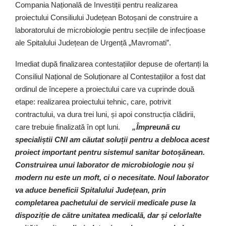
Compania Națională de Investiții pentru realizarea
proiectului Consiliului Județean Botoșani de construire a
laboratorului de microbiologie pentru secțiile de infecțioase
ale Spitalului Județean de Urgență „Mavromati”.
Imediat după finalizarea contestațiilor depuse de ofertanți la
Consiliul Național de Soluționare al Contestațiilor a fost dat
ordinul de începere a proiectului care va cuprinde două
etape: realizarea proiectului tehnic, care, potrivit
contractului, va dura trei luni, și apoi construcția clădirii,
care trebuie finalizată în opt luni.
„Împreună cu
specialiștii CNI am căutat soluții pentru a debloca acest
proiect important pentru sistemul sanitar botoșănean.
Construirea unui laborator de microbiologie nou și
modern nu este un moft, ci o necesitate. Noul laborator
va aduce beneficii Spitalului Județean, prin
completarea pachetului de servicii medicale puse la
dispoziție de către unitatea medicală, dar și celorlalte