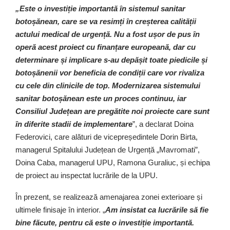
„Este o investiție importantă în sistemul sanitar
botoșănean, care se va resimți în creșterea calității
actului medical de urgență. Nu a fost ușor de pus în
operă acest proiect cu finanțare europeană, dar cu
determinare și implicare s-au depășit toate piedicile și
botoșănenii vor beneficia de condiții care vor rivaliza
cu cele din clinicile de top. Modernizarea sistemului
sanitar botoșănean este un proces continuu, iar
Consiliul Județean are pregătite noi proiecte care sunt
în diferite stadii de implementare
”, a declarat Doina
Federovici, care alături de vicepreședintele Dorin Birta,
managerul Spitalului Județean de Urgență „Mavromati”,
Doina Caba, managerul UPU, Ramona Guraliuc, și echipa
de proiect au inspectat lucrările de la UPU.
În prezent, se realizează amenajarea zonei exterioare și
ultimele finisaje în interior. „
Am insistat ca lucrările să fie
bine făcute, pentru că este o investiție importantă.