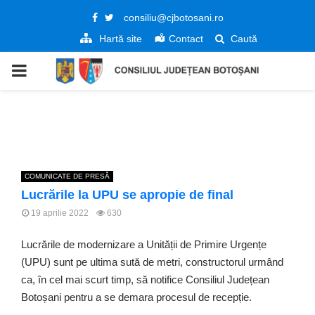
Facebook
Twitter
consiliu@cjbotosani.ro
Hartă site
Contact
Caută
PRIMARY
MENU
COMUNICATE DE PRESĂ
Lucrările la UPU se apropie de final
19 aprilie 2022
630
Lucrările de modernizare a Unității de Primire Urgențe
(UPU) sunt pe ultima sută de metri, constructorul urmând
ca, în cel mai scurt timp, să notifice Consiliul Județean
Botoșani pentru a se demara procesul de recepție.