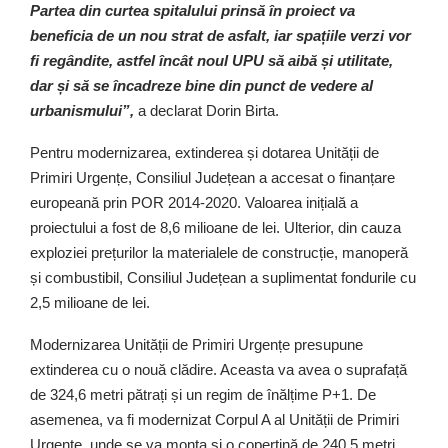
Partea din curtea spitalului prinsă în proiect va
beneficia de un nou strat de asfalt, iar spațiile verzi vor
fi regândite, astfel încât noul UPU să aibă și utilitate,
dar și să se încadreze bine din punct de vedere al
urbanismului”,
a declarat Dorin Birta.
Pentru modernizarea, extinderea și dotarea Unității de
Primiri Urgențe, Consiliul Județean a accesat o finanțare
europeană prin POR 2014-2020. Valoarea inițială a
proiectului a fost de 8,6 milioane de lei. Ulterior, din cauza
exploziei prețurilor la materialele de construcție, manoperă
și combustibil, Consiliul Județean a suplimentat fondurile cu
2,5 milioane de lei.
Modernizarea Unității de Primiri Urgențe presupune
extinderea cu o nouă clădire. Aceasta va avea o suprafață
de 324,6 metri pătrați și un regim de înălțime P+1. De
asemenea, va fi modernizat Corpul A al Unității de Primiri
Urgențe, unde se va monta și o copertină de 240,5 metri