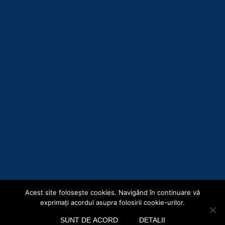
Acest site foloseşte cookies. Navigând în continuare vă
Copyright © Consiliul Județean Botoșani 2019
exprimaţi acordul asupra folosirii cookie-urilor.
Acasă
Hartă site
Termeni și Condiții
Politica de confidențialitate
SUNT DE ACORD
DETALII