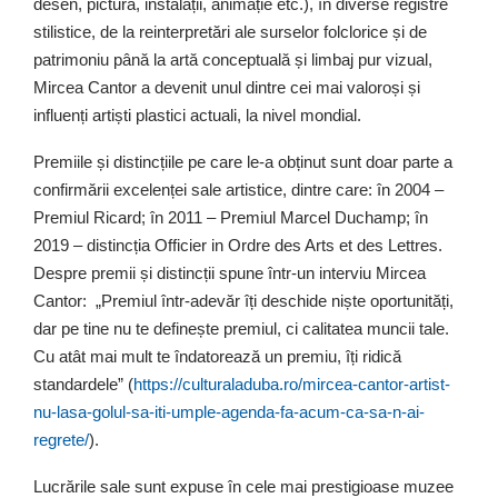
desen, pictură, instalații, animație etc.), în diverse registre
stilistice, de la reinterpretări ale surselor folclorice și de
patrimoniu până la artă conceptuală și limbaj pur vizual,
Mircea Cantor a devenit unul dintre cei mai valoroși și
influenți artiști plastici actuali, la nivel mondial.
Premiile și distincțiile pe care le-a obținut sunt doar parte a
confirmării excelenței sale artistice, dintre care: în 2004 –
Premiul Ricard; în 2011 – Premiul Marcel Duchamp; în
2019 – distincția Officier in Ordre des Arts et des Lettres.
Despre premii și distincții spune într-un interviu Mircea
Cantor: „Premiul într-adevăr îți deschide niște oportunități,
dar pe tine nu te definește premiul, ci calitatea muncii tale.
Cu atât mai mult te îndatorează un premiu, îți ridică
standardele” (
https://culturaladuba.ro/mircea-cantor-artist-
nu-lasa-golul-sa-iti-umple-agenda-fa-acum-ca-sa-n-ai-
regrete/
).
Lucrările sale sunt expuse în cele mai prestigioase muzee