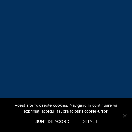
Acest site foloseşte cookies. Navigând în continuare vă
Copyright © Consiliul Județean Botoșani 2019
exprimaţi acordul asupra folosirii cookie-urilor.
Acasă
Hartă site
Termeni și Condiții
Politica de confidențialitate
SUNT DE ACORD
DETALII
Politica cookie