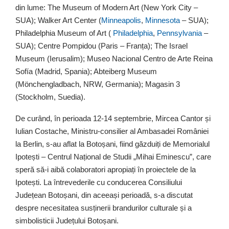
din lume: The Museum of Modern Art (New York City –
SUA); Walker Art Center (
Minneapolis
,
Minnesota
– SUA);
Philadelphia Museum of Art (
Philadelphia
,
Pennsylvania
–
SUA); Centre Pompidou (Paris – Franța); The Israel
Museum (Ierusalim); Museo Nacional Centro de Arte Reina
Sofía (Madrid, Spania); Abteiberg Museum
(Mönchengladbach, NRW, Germania); Magasin 3
(Stockholm, Suedia).
De curând, în perioada 12-14 septembrie, Mircea Cantor și
Iulian Costache, Ministru-consilier al Ambasadei României
la Berlin, s-au aflat la Botoșani, fiind găzduiți de Memorialul
Ipotești – Centrul Național de Studii „Mihai Eminescu”, care
speră să-i aibă colaboratori apropiați în proiectele de la
Ipotești. La întrevederile cu conducerea Consiliului
Județean Botoșani, din aceeași perioadă, s-a discutat
despre necesitatea susținerii brandurilor culturale și a
simbolisticii Județului Botoșani.