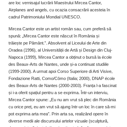
are loc vernisajul lucrării Maestrului Mircea Cantor,
Airplanes and angels, cu ocazia consacrării acesteia în
cadrul Patrimoniului Mondial UNESCO.
Mircea Cantor este un artist român sau, cum preferă să
spună: „Mircea Cantor este născut în România și
trăiește pe Pământ.”. Absolvent al Liceului de Arte din
Oradea (1996), al Universității de Artă și Design din Cluj-
Napoca (1999), Mircea Cantor a obținut o bursă la école
des Beaux-Arts de Nantes, unde și-a continuat studiile
(1999-2000). A urmat apoi Corso Superiore di Arti Visive,
Fondazione Ratti, Como/Cômo (Italia; 2000), DNAP école
des Beaux-Arts de Nantes (2000-2003). Franța l-a fascinat
și i-a oferit spațiul pentru a se exprima. Într-un interviu,
Mircea Cantor spune: „Eu nu am vrut să plec din România
cu orice preț, eu am vrut să ajung într-un loc în care să-mi
pot exprima arta mea”. Prin arta sa, realizând opere în
diverse medii ale discursului artelor vizuale (sculptură,