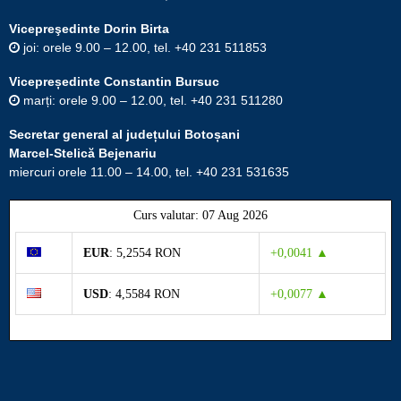
Vicepreşedinte Dorin Birta
joi: orele 9.00 – 12.00, tel. +40 231 511853
Vicepreședinte Constantin Bursuc
marți: orele 9.00 – 12.00, tel. +40 231 511280
Secretar general al județului Botoșani
Marcel-Stelică Bejenariu
miercuri orele 11.00 – 14.00, tel. +40 231 531635
Curs valutar: 07 Aug 2026
EUR
: 5,2554 RON
+0,0041 ▲
USD
: 4,5584 RON
+0,0077 ▲