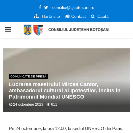
Facebook
Twitter
consiliu@cjbotosani.ro
Hartă site
Contact
Caută
PRIMARY
MENU
COMUNICATE DE PRESĂ
Lucrarea maestrului Mircea Cantor,
ambasadorul cultural al Ipoteștilor, inclus în
Patrimoniul Mondial UNESCO
24 octombrie 2023
611
Pe 24 octombrie, la ora 12.00, la sediul UNESCO din Paris,