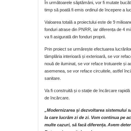
În următoarele săptămâni, vor fi mutate bucătăr
timp să poată fi emis ordinul de începere a lucr
Valoarea totală a proiectului este de 9 milioane
fonduri atrase din PNRR, iar diferența de 4 mi
va fi asigurată din fonduri proprii.
Prin proiect se urmărește efectuarea lucrărilor
tâmplăria interioară și exterioară, se vor refac
nouă de iluminat, se vor reface trotuarele și 
asemenea, se vor reface circuitele, astfel înc
sanitare.
Va fi construită și o stație de încărcare rapi
de încărcare.
„Modernizarea și dezvoltarea sistemului s
la care lucrăm zi de zi. Vom continua pe ace
multe cazuri, să facă diferența. Avem determ