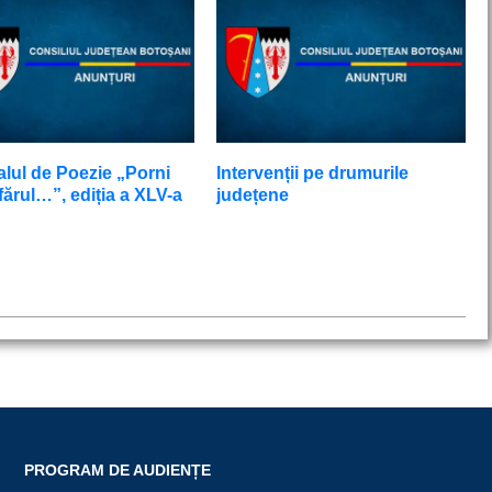
alul de Poezie „Porni
Intervenții pe drumurile
ărul…”, ediția a XLV-a
județene
PROGRAM DE AUDIENȚE