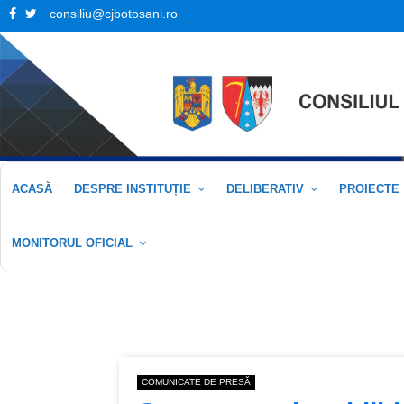
Facebook
Twitter
consiliu@cjbotosani.ro
ACASĂ
DESPRE INSTITUȚIE
DELIBERATIV
PROIECTE
MONITORUL OFICIAL
COMUNICATE DE PRESĂ