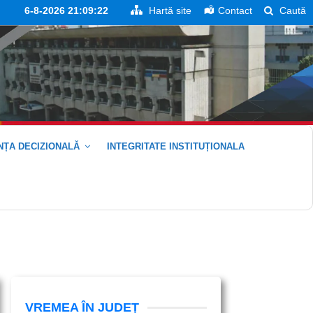
6-8-2026 21:09:22
Hartă site
Contact
Caută
ȚA DECIZIONALĂ
INTEGRITATE INSTITUȚIONALA
VREMEA ÎN JUDEȚ