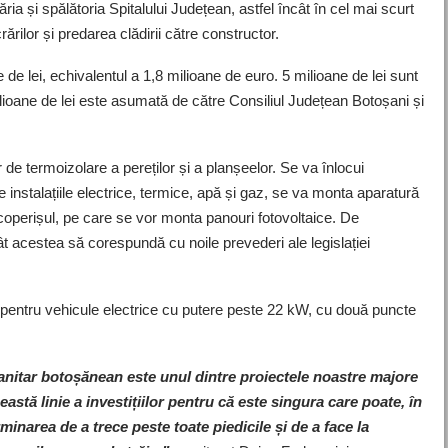
ia și spălătoria Spitalului Județean, astfel încât în cel mai scurt
ărilor și predarea clădirii către constructor.
 de lei, echivalentul a 1,8 milioane de euro. 5 milioane de lei sunt
lioane de lei este asumată de către Consiliul Județean Botoșani și
 de termoizolare a pereților și a planșeelor. Se va înlocui
e instalațiile electrice, termice, apă și gaz, se va monta aparatură
acoperișul, pe care se vor monta panouri fotovoltaice. De
ât acestea să corespundă cu noile prevederi ale legislației
dă pentru vehicule electrice cu putere peste 22 kW, cu două puncte
anitar botoșănean este unul dintre proiectele noastre majore
astă linie a investițiilor pentru că este singura care poate, în
inarea de a trece peste toate piedicile și de a face la