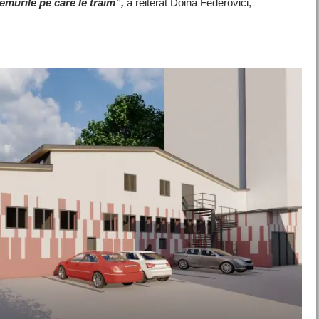
murile pe care le trăim”,
a reiterat Doina Federovici,