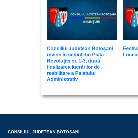
Consiliul Județean Botoșani
Festiv
revine în sediul din Piața
Luceaf
Revoluției nr. 1-3, după
finalizarea lucrărilor de
reabilitare a Palatului
Administrativ
CONSILIUL JUDEȚEAN BOTOȘANI