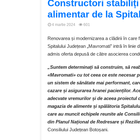
Constructori stabiliț
alimentar de la Spita
4 martie 2024
601
Renovarea și modernizarea a clădirii în care 
Spitalului Județean „Mavromati” intră în linie 
admis oferta depusă de către asocierea cond
„Suntem determinați să construim, să reab
«Mavromati» cu tot ceea ce este necesar pe
un sistem de sănătate mai performant, care
cazare și asigurarea hranei pacienților. Ace
adecvate vremurilor și de aceea proiectul de
magazia de alimente și spălătoria Spitalul
care au muncit echipele reunite ale Consili
din Planul Național de Redresare și Rezili
Consiliului Județean Botoșani.