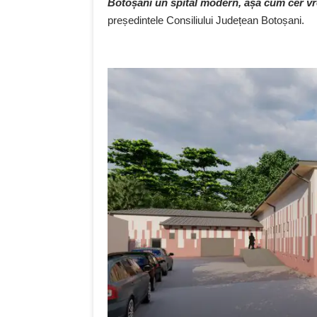
Botoșani un spital modern, așa cum cer vre
președintele Consiliului Județean Botoșani.