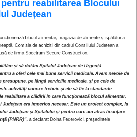
i pentru reabilitarea Blocului
lul Județean
funcționează blocul alimentar, magazia de alimente și spălătoria
dreaptă. Comisia de achiziții din cadrul Consiliului Județean a
usă de firma Spectrum Secure Construction.
ilităm și să dotăm Spitalul Județean de Urgență
ntru a oferi cele mai bune servicii medicale. Avem nevoie de
 presupune, pe lângă serviciile medicale, și pe cele de
ste activități conexe trebuie și ele să fie la standarde
 reabilitare a clădirii în care funcționează blocul alimentar,
ui Județean era imperios necesar. Este un proiect complex, la
ului Județean și Spitalului și pentru care am atras finanțare
ență (PNRR)”,
a declarat Doina Federovici, președintele