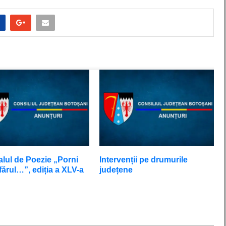
alul de Poezie „Porni
Intervenții pe drumurile
ărul…”, ediția a XLV-a
județene