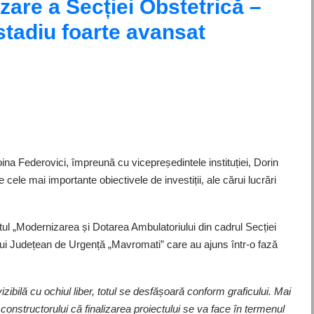
zare a Secției Obstetrică –
stadiu foarte avansat
na Federovici, împreună cu vicepreședintele instituției, Dorin
re cele mai importante obiectivele de investiții, ale cărui lucrări
tul „Modernizarea și Dotarea Ambulatoriului din cadrul Secției
lui Județean de Urgență „Mavromati” care au ajuns într-o fază
vizibilă cu ochiul liber, totul se desfășoară conform graficului. Mai
 constructorului că finalizarea proiectului se va face în termenul