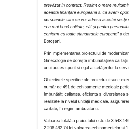
prevăzut în contract. Resimt o mare mulțumire 
această finanțare europeană și că avem oportun
persoanele care se vor adresa acestei secții m
cea mai bună calitate, cât și pentru personal
conform cu toate standardele europene”
a dec
Botoșani.
Prin implementarea proiectului de modernizare
Ginecologie se dorește îmbunătățirea calității
unui acces sporit și egal al cetățenilor la servi
Obiectivele specifice ale proiectului sunt: ex
număr de 491 de echipamente medicale perfor
îmbunătăți calitatea, eficiența și diversitatea 
realizate la nivelul unității medicale, asigura
calitate, în regim ambulatoriu.
Valoarea totală a proiectului este de 3.548.146,
2.206.482,74 lei valoarea echipamentelor și 1.2