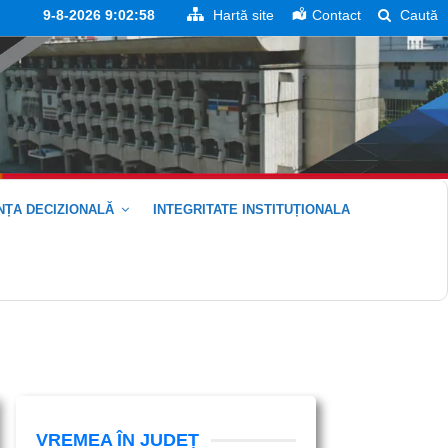
9-8-2026 9:02:59
Hartă site
Contact
Caută
ȚA DECIZIONALĂ
INTEGRITATE INSTITUȚIONALA
VREMEA ÎN JUDEȚ