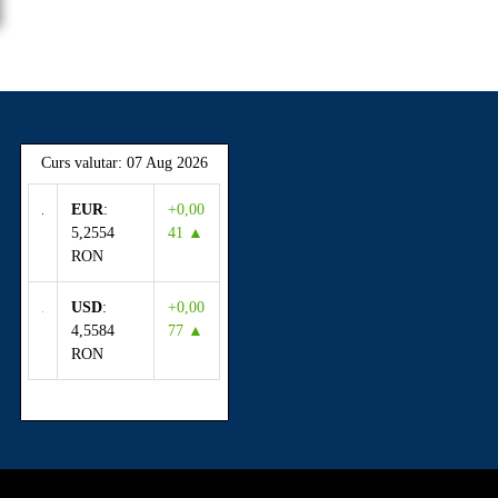
Curs valutar: 07 Aug 2026
EUR
:
+0,00
5,2554
41 ▲
RON
USD
:
+0,00
4,5584
77 ▲
RON