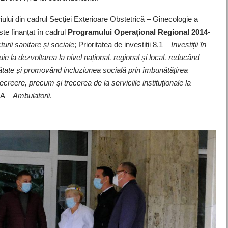
ului din cadrul Secției Exterioare Obstetrică – Ginecologie a
te finanțat în cadrul
Programului Operațional Regional 2014-
urii sanitare și sociale
; Prioritatea de investiții 8.1 –
Investiții în
uie la dezvoltarea la nivel național, regional și local, reducând
nătate și promovând incluziunea socială prin îmbunătățirea
recreere, precum și trecerea de la serviciile instituționale la
 A –
Ambulatorii
.