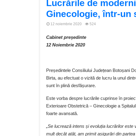
Lucrările de moderni
Ginecologie, într-un 
12 noiembrie 2020
524
Cabinet președinte
12 Noiembrie 2020
Președintele Consiliului Județean Botoșani Doi
Birta, au efectuat o vizită de lucru la unul dint
sunt în plină desfășurare.
Este vorba despre lucrările cuprinse în proiec
Exterioare Obstetrică – Ginecologie a Spitalu
foarte avansată.
„Se lucrează intens și evoluția lucrărilor este 
mult decât atât, am primit asigurări din partea