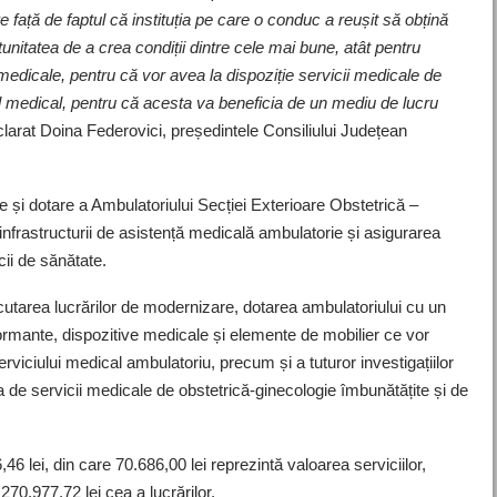
față de faptul că instituția pe care o conduc a reușit să obțină
itatea de a crea condiții dintre cele mai bune, atât pentru
edicale, pentru că vor avea la dispoziție servicii medicale de
ul medical, pentru că acesta va beneficia de un mediu de lucru
larat Doina Federovici, președintele Consiliului Județean
 și dotare a Ambulatoriului Secției Exterioare Obstetrică –
 infrastructurii de asistență medicală ambulatorie și asigurarea
cii de sănătate.
ecutarea lucrărilor de modernizare, dotarea ambulatoriului cu un
mante, dispozitive medicale și elemente de mobilier ce vor
serviciului medical ambulatoriu, precum și a tuturor investigațiilor
rea de servicii medicale de obstetrică-ginecologie îmbunătățite și de
46 lei, din care 70.686,00 lei reprezintă valoarea serviciilor,
70.977,72 lei cea a lucrărilor.