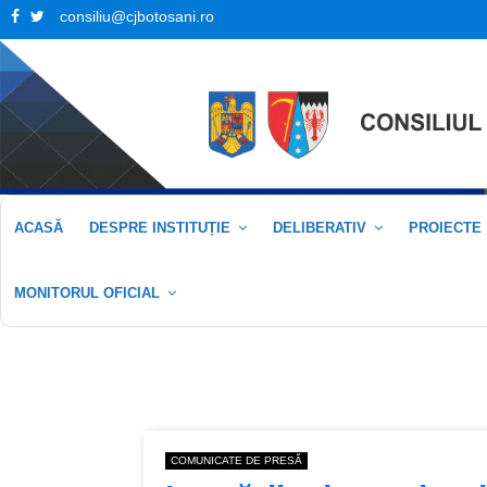
Facebook
Twitter
consiliu@cjbotosani.ro
ACASĂ
DESPRE INSTITUȚIE
DELIBERATIV
PROIECTE
MONITORUL OFICIAL
COMUNICATE DE PRESĂ