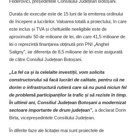
Federovici, președintele Consiliului Județean Botoșani.
Durata de execuție este de 15 luni de la emiterea ordinului
de începere a lucrărilor. Valoarea totală a proiectului, în care
este inclus și TVA și cheltuielile neeligibile este de
aproximativ 50 de milioane de lei, din care 41,5 milioane de
lei o reprezintă finanțarea obținută prin PNI „Anghel
Saligny”, iar diferența de 8,5 milioane de lei este asigurată
de către Consiliul Județean Botoșani.
„La fel ca și la celelalte investiții, vom solicita
constructorului să facă lucrări de calitate, pentru că ne
dorim o infrastructură rutieră care să nu pună niciun fel
de problemă participanților la trafic și să reziste în timp.
În ultimii ani, Consiliul Județean Botoșani a modernizat
sectoare importante de drum județean”,
a declarat Dorin
Birta, vicepreședintele Consiliului Județean.
În diferite faze ale licitației mai sunt proiectele de