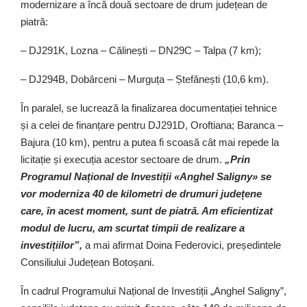
modernizare a încă două sectoare de drum județean de
piatră:
– DJ291K, Lozna – Călinești – DN29C – Talpa (7 km);
– DJ294B, Dobârceni – Murguța – Ștefănești (10,6 km).
În paralel, se lucrează la finalizarea documentației tehnice
și a celei de finanțare pentru DJ291D, Oroftiana; Baranca –
Bajura (10 km), pentru a putea fi scoasă cât mai repede la
licitație și execuția acestor sectoare de drum.
„Prin
Programul Național de Investiții «Anghel Saligny» se
vor moderniza 40 de kilometri de drumuri județene
care, în acest moment, sunt de piatră. Am eficientizat
modul de lucru, am scurtat timpii de realizare a
investițiilor”,
a mai afirmat Doina Federovici, președintele
Consiliului Județean Botoșani.
În cadrul Programului Național de Investiții „Anghel Saligny”,