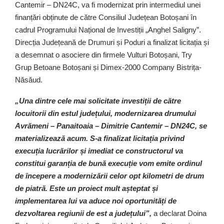
Cantemir – DN24C, va fi modernizat prin intermediul unei
finanțări obținute de către Consiliul Județean Botoșani în
cadrul Programului Național de Investiții „Anghel Saligny”.
Direcția Județeană de Drumuri și Poduri a finalizat licitația și
a desemnat o asociere din firmele Vulturi Botoșani, Try
Grup Betoane Botoșani și Dimex-2000 Company Bistrița-
Năsăud.
„Una dintre cele mai solicitate investiții de către
locuitorii din estul județului, modernizarea drumului
Avrămeni – Panaitoaia – Dimitrie Cantemir – DN24C, se
materializează acum. S-a finalizat licitația privind
execuția lucrărilor și imediat ce constructorul va
constitui garanția de bună execuție vom emite ordinul
de începere a modernizării celor opt kilometri de drum
de piatră. Este un proiect mult așteptat și
implementarea lui va aduce noi oportunități de
dezvoltarea regiunii de est a județului”,
a declarat Doina