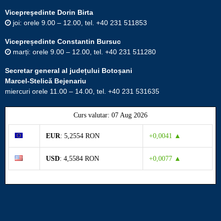
Vicepreşedinte Dorin Birta
joi: orele 9.00 – 12.00, tel. +40 231 511853
Vicepreședinte Constantin Bursuc
marți: orele 9.00 – 12.00, tel. +40 231 511280
Secretar general al județului Botoșani
Marcel-Stelică Bejenariu
miercuri orele 11.00 – 14.00, tel. +40 231 531635
Curs valutar: 07 Aug 2026
EUR
: 5,2554 RON
+0,0041 ▲
USD
: 4,5584 RON
+0,0077 ▲