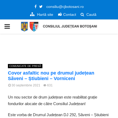
Facebook
Twitter
consiliu@cjbotosani.ro
Hartă site
Contact
Caută
PRIMARY
MENU
COMUNICATE DE PRESĂ
Covor asfaltic nou pe drumul județean
Săveni – Știubieni – Vorniceni
30 septembrie 2021
631
Un nou sector de drum județean este reabilitat grație
fondurilor alocate de către Consiliul Județean!
Este vorba de Drumul Județean DJ 292, Săveni – Știubieni