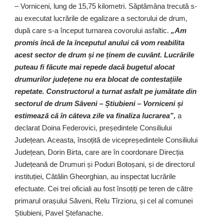
– Vorniceni, lung de 15,75 kilometri. Săptămâna trecută s-
au executat lucrările de egalizare a sectorului de drum,
după care s-a început turnarea covorului asfaltic.
„Am
promis încă de la începutul anului că vom reabilita
acest sector de drum și ne ținem de cuvânt. Lucrările
puteau fi făcute mai repede dacă bugetul alocat
drumurilor județene nu era blocat de contestațiile
repetate. Constructorul a turnat asfalt pe jumătate din
sectorul de drum Săveni – Știubieni – Vorniceni și
estimează că în câteva zile va finaliza lucrarea”,
a
declarat Doina Federovici, președintele Consiliului
Județean. Aceasta, însoțită de vicepreședintele Consiliului
Județean, Dorin Birta, care are în coordonare Direcția
Județeană de Drumuri și Poduri Botoșani, și de directorul
instituției, Cătălin Gheorghian, au inspectat lucrările
efectuate. Cei trei oficiali au fost însoțiți pe teren de către
primarul orașului Săveni, Relu Tîrzioru, și cel al comunei
Știubieni, Pavel Ștefanache.