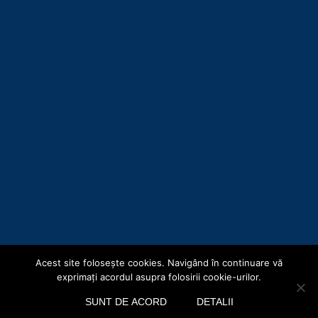
Acest site foloseşte cookies. Navigând în continuare vă
Copyright © Consiliul Județean Botoșani 2019
exprimaţi acordul asupra folosirii cookie-urilor.
Acasă
Hartă site
Termeni și Condiții
Politica de confidențialitate
SUNT DE ACORD
DETALII
Politica cookie