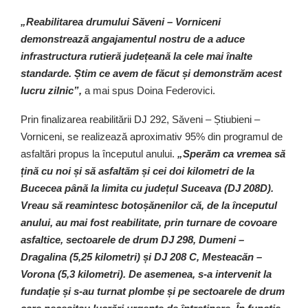
„Reabilitarea drumului Săveni – Vorniceni
demonstrează angajamentul nostru de a aduce
infrastructura rutieră județeană la cele mai înalte
standarde. Știm ce avem de făcut și demonstrăm acest
lucru zilnic”,
a mai spus Doina Federovici.
Prin finalizarea reabilitării DJ 292, Săveni – Știubieni –
Vorniceni, se realizează aproximativ 95% din programul de
asfaltări propus la începutul anului.
„Sperăm ca vremea să
țină cu noi și să asfaltăm și cei doi kilometri de la
Bucecea până la limita cu județul Suceava (DJ 208D).
Vreau să reamintesc botoșănenilor că, de la începutul
anului, au mai fost reabilitate, prin turnare de covoare
asfaltice, sectoarele de drum DJ 298, Dumeni –
Dragalina (5,25 kilometri) și DJ 208 C, Mesteacăn –
Vorona (5,3 kilometri). De asemenea, s-a intervenit la
fundație și s-au turnat plombe și pe sectoarele de drum