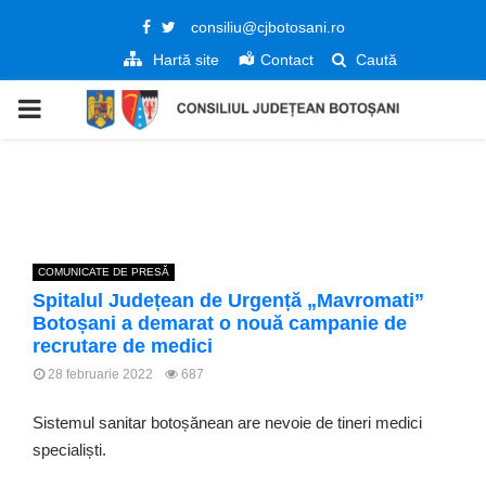
Facebook
Twitter
consiliu@cjbotosani.ro
Hartă site
Contact
Caută
PRIMARY
MENU
COMUNICATE DE PRESĂ
Spitalul Județean de Urgență „Mavromati”
Botoșani a demarat o nouă campanie de
recrutare de medici
28 februarie 2022
687
Sistemul sanitar botoșănean are nevoie de tineri medici
specialiști.