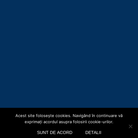
Acest site foloseşte cookies. Navigând în continuare vă
Copyright © Consiliul Județean Botoșani 2019
exprimaţi acordul asupra folosirii cookie-urilor.
Acasă
Hartă site
Termeni și Condiții
Politica de confidențialitate
SUNT DE ACORD
DETALII