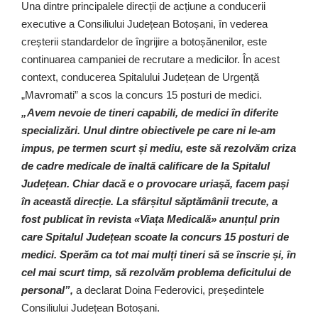
Una dintre principalele direcții de acțiune a conducerii
executive a Consiliului Județean Botoșani, în vederea
creșterii standardelor de îngrijire a botoșănenilor, este
continuarea campaniei de recrutare a medicilor. În acest
context, conducerea Spitalului Județean de Urgență
„Mavromati” a scos la concurs 15 posturi de medici.
„Avem nevoie de tineri capabili, de medici în diferite
specializări. Unul dintre obiectivele pe care ni le-am
impus, pe termen scurt și mediu, este să rezolvăm criza
de cadre medicale de înaltă calificare de la Spitalul
Județean. Chiar dacă e o provocare uriașă, facem pași
în această direcție. La sfârșitul săptămânii trecute, a
fost publicat în revista «Viața Medicală» anunțul prin
care Spitalul Județean scoate la concurs 15 posturi de
medici. Sperăm ca tot mai mulți tineri să se înscrie și, în
cel mai scurt timp, să rezolvăm problema deficitului de
personal”,
a declarat Doina Federovici, președintele
Consiliului Județean Botoșani.