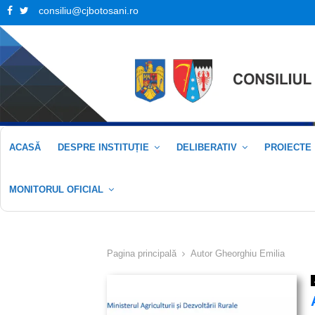
Facebook
Twitter
consiliu@cjbotosani.ro
ACASĂ
DESPRE INSTITUȚIE
DELIBERATIV
PROIECTE
MONITORUL OFICIAL
Pagina principală
Autor
Gheorghiu Emilia