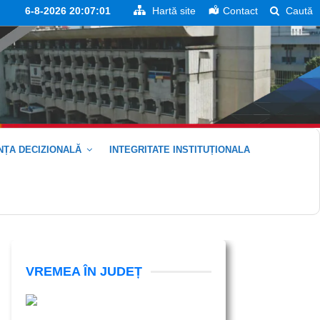
6-8-2026 20:07:01
Hartă site
Contact
Caută
ȚA DECIZIONALĂ
INTEGRITATE INSTITUȚIONALA
VREMEA ÎN JUDEȚ