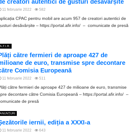
de creatori autentici de gusturi desăvârșite
11 februarie 2022
582
Aplicația CPAC pentru mobil are acum 957 de creatori autentici de
gusturi desăvârșite – https://portal.afir.info/ – comunicate de presă
A.F.I.R.
Plăți către fermieri de aproape 427 de
milioane de euro, transmise spre decontare
către Comisia Europeană
11 februarie 2022
511
Plăți către fermieri de aproape 427 de milioane de euro, transmise
spre decontare către Comisia Europeană – https://portal.afir.info/ –
comunicate de presă
ANUNȚURI
Șezătorile iernii, ediția a XXXI-a
11 februarie 2022
643