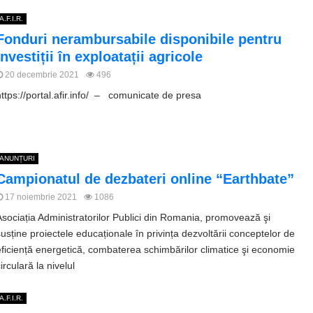
A.F.I.R.
Fonduri nerambursabile disponibile pentru
investiții în exploatații agricole
20 decembrie 2021
496
https://portal.afir.info/ – comunicate de presa
ANUNȚURI
Campionatul de dezbateri online “Earthbate”
17 noiembrie 2021
1086
Asociația Administratorilor Publici din Romania, promovează şi
susține proiectele educaționale în privința dezvoltării conceptelor de
eficiență energetică, combaterea schimbărilor climatice şi economie
irculară la nivelul
A.F.I.R.