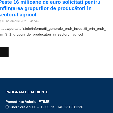
Peste 16 milioane de euro solicitați pentru
înfiinţarea grupurilor de producători în
sectorul agricol
10 noiembrie 2021
549
https://portal.afir.info/informatii_generale_pndr_investitii_prin_pndr_
sm_9_1_grupuri_de_producatori_in_sectorul_agricol
PROGRAM DE AUDIENȚE
Președinte Valeriu IFTIME
vineri: orele 9.00 – 12.00, tel. +40 231 511230