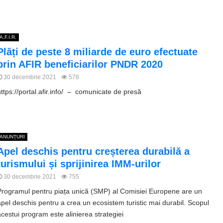
A.F.I.R.
Plăți de peste 8 miliarde de euro efectuate
prin AFIR beneficiarilor PNDR 2020
30 decembrie 2021
578
https://portal.afir.info/ – comunicate de presă
ANUNȚURI
Apel deschis pentru creșterea durabilă a
turismului și sprijinirea IMM-urilor
30 decembrie 2021
755
Programul pentru piața unică (SMP) al Comisiei Europene are un
apel deschis pentru a crea un ecosistem turistic mai durabil. Scopul
acestui program este alinierea strategiei