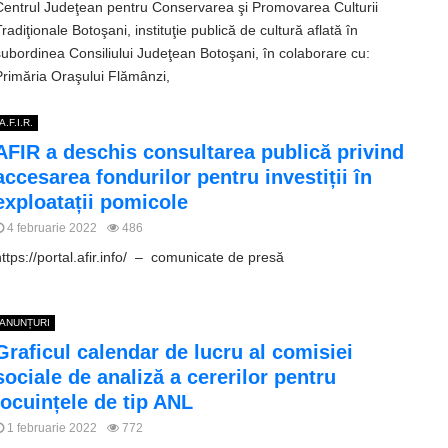
Centrul Judeţean pentru Conservarea şi Promovarea Culturii
radiţionale Botoşani, instituţie publică de cultură aflată în
subordinea Consiliului Judeţean Botoşani, în colaborare cu:
Primăria Oraşului Flămânzi,
A.F.I.R.
AFIR a deschis consultarea publică privind
accesarea fondurilor pentru investiții în
exploatații pomicole
4 februarie 2022
486
https://portal.afir.info/ – comunicate de presă
ANUNȚURI
Graficul calendar de lucru al comisiei
sociale de analiză a cererilor pentru
locuințele de tip ANL
1 februarie 2022
772