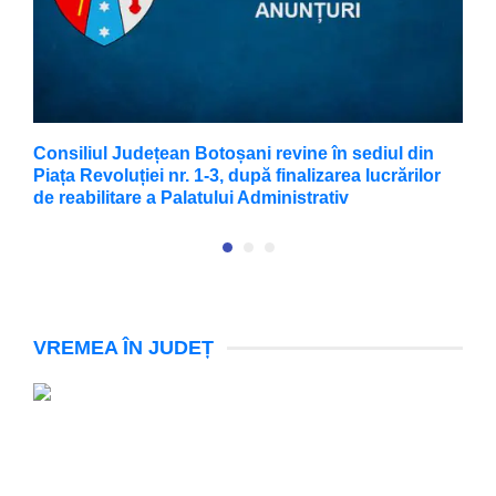
Consiliul Județean Botoșani revine în sediul din
F
Piața Revoluției nr. 1-3, după finalizarea lucrărilor
X
de reabilitare a Palatului Administrativ
VREMEA ÎN JUDEȚ