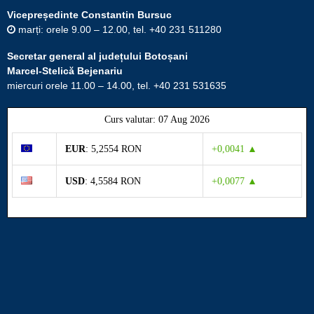
Vicepreședinte Constantin Bursuc
marți: orele 9.00 – 12.00, tel. +40 231 511280
Secretar general al județului Botoșani
Marcel-Stelică Bejenariu
miercuri orele 11.00 – 14.00, tel. +40 231 531635
Curs valutar: 07 Aug 2026
EUR
: 5,2554 RON
+0,0041 ▲
USD
: 4,5584 RON
+0,0077 ▲