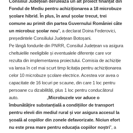
Consiliul Județean derulează un alt proiect finanțat din
Fondul de Mediu pentru achiziționarea a 18 microbuze
școlare hibrid. În plus, în anul școlar trecut, trei
comune au primit din partea Guvernului României câte
un microbuz școlar nou
”, a declarat Doina Federovici,
președintele Consiliului Județean Botoșani.
Pe lângă fondurile din PNRR, Consiliul Județean va asigura
cheltuielile neeligibile și eventualele diferențe care vor
rezulta din implementarea proiectului. Comisia de achiziție
va lansa în cel mai scurt timp licitația pentru achiziționarea
celor 10 microbuze școlare electrice. Acestea vor avea o
capacitate de 16 locuri pe scaune, din care 1 loc pentru
persoane cu dizabilități, plus 1 loc pentru conducătorul
auto. „
Microbuzele vor aduce o
îmbunătățire substanțială a condițiilor de transport
pentru elevii din mediul rural și vor asigura accesul la
școală al copiilor din zonele defavorizate. Niciun efort
nu este prea mare pentru educația copiilor noștri
”, a