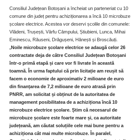
Consiliul Județean Botoșani a încheiat un parteneriat cu 10
comune din județ pentru achiziționarea a încă 10 microbuze
școlare electrice. Acestea vor deservi școlile din comunele:
Vlădeni, Trușești, Vârfu Câmpului, Știubieni, Lunca, Mihai
Eminescu, Răuseni, Drăgușeni, Hănești și Broscăuți.
„
Noile microbuze școlare electrice se adaugă celor 26
contractate deja de către Consiliul Județean Botoșani
într-o primă etapă și care vor fi livrate în această
toamnă. În urma faptului că prin licitație am reușit să
facem o economie de aproximativ 2 milioane de euro
din finanțarea de 7,2 milioane de euro atrasă prin
PNRR, am solicitat și obținut de la autoritatea de
management posibilitatea de a achiziționa încă 10
microbuze electrice școlare. Știm că necesarul de
microbuze școlare este foarte mare și, ca autoritate
județeană, am căutat soluțiile cele mai bune pentru a
achiziționa cât mai multe microbuze. În paralel,