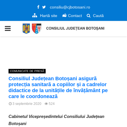
Facebook
Twitter
consiliu@cjbotosani.ro
Hartă site
Contact
Caută
PRIMARY
MENU
COMUNICATE DE PRESĂ
Consiliul Județean Botoșani asigură
protecția sanitară a copiilor și a cadrelor
didactice de la unitățile de învățământ pe
care le coordonează
3 septembrie 2020
524
Cabinetul Vicepreședintelui Consiliului Județean
Botoșani