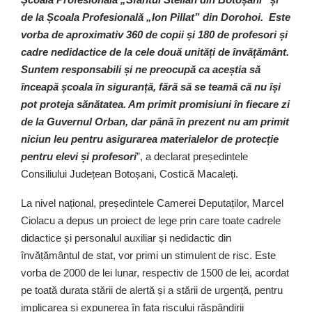
de la Școala Profesională „Ion Pillat” din Dorohoi. Este
vorba de aproximativ 360 de copii și 180 de profesori și
cadre nedidactice de la cele două unități de învățământ.
Suntem responsabili și ne preocupă ca aceștia să
înceapă școala în siguranță, fără să se teamă că nu își
pot proteja sănătatea. Am primit promisiuni în fiecare zi
de la Guvernul Orban, dar până în prezent nu am primit
niciun leu pentru asigurarea materialelor de protecție
pentru elevi și profesori
”, a declarat președintele
Consiliului Județean Botoșani, Costică Macaleți.
La nivel național, președintele Camerei Deputaților, Marcel
Ciolacu a depus un proiect de lege prin care toate cadrele
didactice și personalul auxiliar și nedidactic din
învățământul de stat, vor primi un stimulent de risc. Este
vorba de 2000 de lei lunar, respectiv de 1500 de lei, acordat
pe toată durata stării de alertă și a stării de urgență, pentru
implicarea și expunerea în fața riscului răspândirii