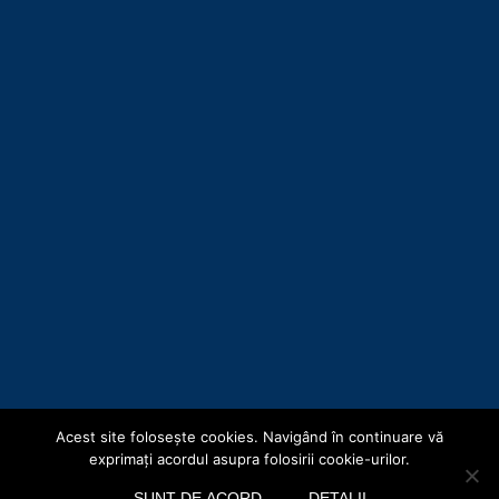
Acest site foloseşte cookies. Navigând în continuare vă
Copyright © Consiliul Județean Botoșani 2019
exprimaţi acordul asupra folosirii cookie-urilor.
Acasă
Hartă site
Termeni și Condiții
Politica de confidențialitate
SUNT DE ACORD
DETALII