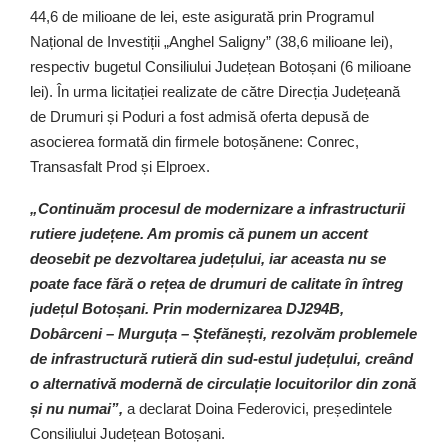
44,6 de milioane de lei, este asigurată prin Programul
Național de Investiții „Anghel Saligny” (38,6 milioane lei),
respectiv bugetul Consiliului Județean Botoșani (6 milioane
lei). În urma licitației realizate de către Direcția Județeană
de Drumuri și Poduri a fost admisă oferta depusă de
asocierea formată din firmele botoșănene: Conrec,
Transasfalt Prod și Elproex.
„Continuăm procesul de modernizare a infrastructurii
rutiere județene. Am promis că punem un accent
deosebit pe dezvoltarea județului, iar aceasta nu se
poate face fără o rețea de drumuri de calitate în întreg
județul Botoșani. Prin modernizarea DJ294B,
Dobârceni – Murguța – Ștefănești, rezolvăm problemele
de infrastructură rutieră din sud-estul județului, creând
o alternativă modernă de circulație locuitorilor din zonă
și nu numai”,
a declarat Doina Federovici, președintele
Consiliului Județean Botoșani.