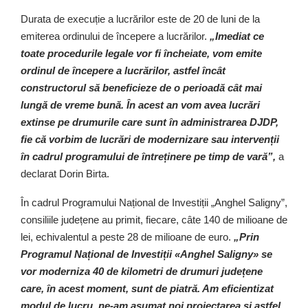
Durata de execuție a lucrărilor este de 20 de luni de la
emiterea ordinului de începere a lucrărilor.
„Imediat ce
toate procedurile legale vor fi încheiate, vom emite
ordinul de începere a lucrărilor, astfel încât
constructorul să beneficieze de o perioadă cât mai
lungă de vreme bună. În acest an vom avea lucrări
extinse pe drumurile care sunt în administrarea DJDP,
fie că vorbim de lucrări de modernizare sau intervenții
în cadrul programului de întreținere pe timp de vară”,
a
declarat Dorin Birta.
În cadrul Programului Național de Investiții „Anghel Saligny”,
consiliile județene au primit, fiecare, câte 140 de milioane de
lei, echivalentul a peste 28 de milioane de euro.
„Prin
Programul Național de Investiții «Anghel Saligny» se
vor moderniza 40 de kilometri de drumuri județene
care, în acest moment, sunt de piatră. Am eficientizat
modul de lucru, ne-am asumat noi proiectarea și astfel,