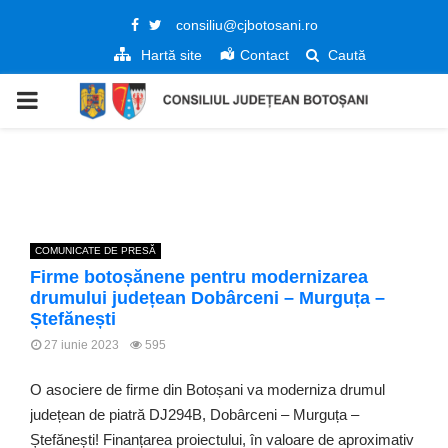
Facebook
Twitter
consiliu@cjbotosani.ro
Hartă site
Contact
Caută
PRIMARY
MENU
COMUNICATE DE PRESĂ
Firme botoșănene pentru modernizarea
drumului județean Dobârceni – Murguța –
Ștefănești
27 iunie 2023
595
O asociere de firme din Botoșani va moderniza drumul
județean de piatră DJ294B, Dobârceni – Murguța –
Ștefănești! Finanțarea proiectului, în valoare de aproximativ