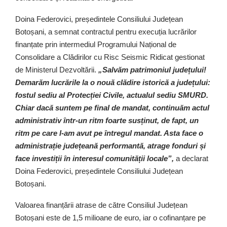
Doina Federovici, președintele Consiliului Județean
Botoșani, a semnat contractul pentru execuția lucrărilor
finanțate prin intermediul Programului Național de
Consolidare a Clădirilor cu Risc Seismic Ridicat gestionat
de Ministerul Dezvoltării.
„Salvăm patrimoniul județului!
Demarăm lucrările la o nouă clădire istorică a județului:
fostul sediu al Protecției Civile, actualul sediu SMURD.
Chiar dacă suntem pe final de mandat, continuăm actul
administrativ într-un ritm foarte susținut, de fapt, un
ritm pe care l-am avut pe întregul mandat. Asta face o
administrație județeană performantă, atrage fonduri și
face investiții în interesul comunității locale”,
a declarat
Doina Federovici, președintele Consiliului Județean
Botoșani.
Valoarea finanțării atrase de către Consiliul Județean
Botoșani este de 1,5 milioane de euro, iar o cofinanțare pe