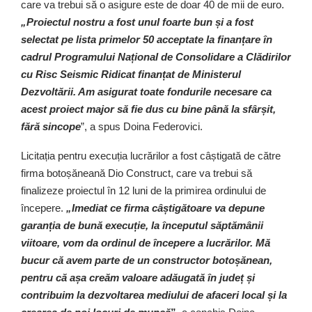
care va trebui să o asigure este de doar 40 de mii de euro.
„Proiectul nostru a fost unul foarte bun și a fost
selectat pe lista primelor 50 acceptate la finanțare în
cadrul Programului Național de Consolidare a Clădirilor
cu Risc Seismic Ridicat finanțat de Ministerul
Dezvoltării. Am asigurat toate fondurile necesare ca
acest proiect major să fie dus cu bine până la sfârșit,
fără sincope
”, a spus Doina Federovici.
Licitația pentru execuția lucrărilor a fost câștigată de către
firma botoșăneană Dio Construct, care va trebui să
finalizeze proiectul în 12 luni de la primirea ordinului de
începere.
„Imediat ce firma câștigătoare va depune
garanția de bună execuție, la începutul săptămânii
viitoare, vom da ordinul de începere a lucrărilor. Mă
bucur că avem parte de un constructor botoșănean,
pentru că așa creăm valoare adăugată în județ și
contribuim la dezvoltarea mediului de afaceri local și la