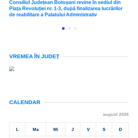
Consiliul Județean Botoșani revine în sediul din
F
Piața Revoluției nr. 1-3, după finalizarea lucrărilor
X
de reabilitare a Palatului Administrativ
VREMEA ÎN JUDEȚ
CALENDAR
august 2026
L
Ma
Mi
J
V
S
D