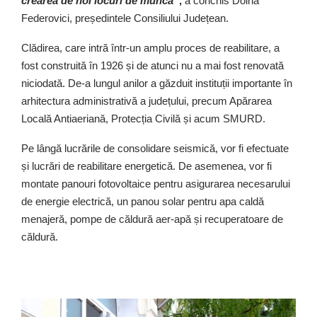
crearea de noi locuri de muncă
”,
a conchis Doina
Federovici, președintele Consiliului Județean.
Clădirea, care intră într-un amplu proces de reabilitare, a
fost construită în 1926 și de atunci nu a mai fost renovată
niciodată. De-a lungul anilor a găzduit instituții importante în
arhitectura administrativă a județului, precum Apărarea
Locală Antiaeriană, Protecția Civilă și acum SMURD.
Pe lângă lucrările de consolidare seismică, vor fi efectuate
și lucrări de reabilitare energetică. De asemenea, vor fi
montate panouri fotovoltaice pentru asigurarea necesarului
de energie electrică, un panou solar pentru apa caldă
menajeră, pompe de căldură aer-apă și recuperatoare de
căldură.