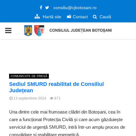
Facebook
Twitter
consiliu@cjbotosani.ro
Hartă site
Contact
Caută
PRIMARY
MENU
COMUNICATE DE PRESĂ
Sediul SMURD reabilitat de Consiliul
Județean
13 septembrie 2024
671
Una dintre cele mai frumoase clădiri din Botoșani, cea în
care a funcționat Protecția Civilă și care acum găzduiește
serviciul de urgență SMURD, intră într-un amplu proces de
consolidare și reabilitare energetică.