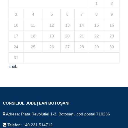
1
2
3
4
5
6
7
8
9
10
11
12
13
14
15
16
17
18
19
20
21
22
23
24
25
26
27
28
29
30
31
« iul.
CONSILIUL JUDEȚEAN BOTOȘANI
Adresa: Piata Revolutiei 1-3, Botoșani, cod poștal 710236
Telefon: +40 231 514712