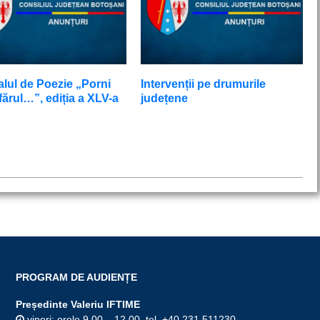
alul de Poezie „Porni
Intervenții pe drumurile
ărul…”, ediția a XLV-a
județene
PROGRAM DE AUDIENȚE
Președinte Valeriu IFTIME
vineri: orele 9.00 – 12.00, tel. +40 231 511230