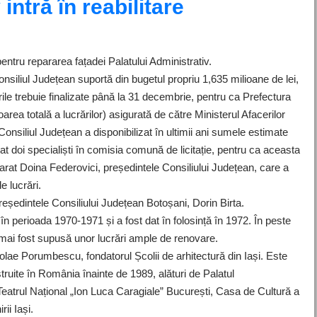
intră în reabilitare
pentru repararea fațadei Palatului Administrativ.
onsiliul Județean suportă din bugetul propriu 1,635 milioane de lei,
rile trebuie finalizate până la 31 decembrie, pentru ca Prefectura
rea totală a lucrărilor) asigurată de către Ministerul Afacerilor
Consiliul Județean a disponibilizat în ultimii ani sumele estimate
rat doi specialiști în comisia comună de licitație, pentru ca aceasta
arat Doina Federovici, președintele Consiliului Județean, care a
e lucrări.
reședintele Consiliului Județean Botoșani, Dorin Birta.
 în perioada 1970-1971 și a fost dat în folosință în 1972. În peste
 mai fost supusă unor lucrări ample de renovare.
olae Porumbescu, fondatorul Școlii de arhitectură din Iași. Este
truite în România înainte de 1989, alături de Palatul
eatrul Național „Ion Luca Caragiale” București, Casa de Cultură a
ii Iași.