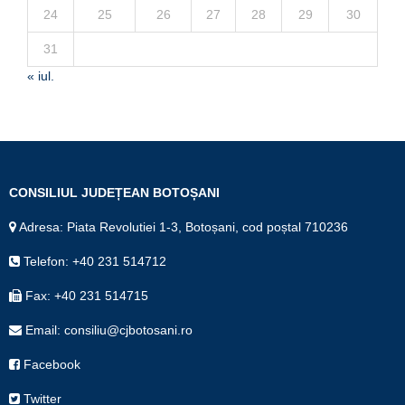
24
25
26
27
28
29
30
31
« iul.
CONSILIUL JUDEȚEAN BOTOȘANI
Adresa: Piata Revolutiei 1-3, Botoșani, cod poștal 710236
Telefon: +40 231 514712
Fax: +40 231 514715
Email: consiliu@cjbotosani.ro
Facebook
Twitter