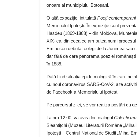
onoare ai municipiului Botoșani.
O altă expoziție, intitulată
Poeți contemporan
Memorialul Ipotești. În expoziție sunt prezent
Hasdeu (1869-1888) – din Moldova, Muntenia și 
XIX-lea, din ceea ce am putea numi procesul p
Eminescu debuta, colegi de la Junimea sau con
dar fără de care panorama poeziei românești d
în 1889.
Dată fiind situația epidemiologică în care ne a
cu noul coronavirus SARS-CoV-2, alte activităț
de Facebook a Memorialului Ipotești.
Pe parcursul zilei, se vor realiza postări cu g
La ora 12.00, va avea loc dialogul
Colecții mu
Șleahtițchi (Muzeul Literaturii Române „Mihai
Ipotești – Centrul Național de Studii „Mihai E