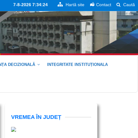
7-8-2026 7:34:25
Hartă site
Contact
Caută
ȚA DECIZIONALĂ
INTEGRITATE INSTITUȚIONALA
VREMEA ÎN JUDEȚ