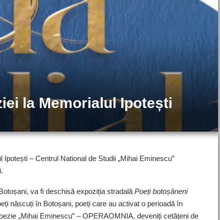
ei la Memorialul Ipotești
ul Ipotești – Centrul National de Studii „Mihai Eminescu”
.
Botoșani, va fi deschisă expoziția stradală
Poeți botoșăneni
eți născuți în Botoșani, poeți care au activat o perioadă în
de Poezie „Mihai Eminescu” – OPERAOMNIA, deveniți cetățeni de