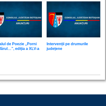
alul de Poezie „Porni
Intervenții pe drumurile
ărul…”, ediția a XLV-a
județene