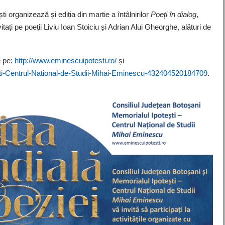
 organizează și ediția din martie a întâlnirilor
Poeți în dialog
,
tați pe poeții Liviu Ioan Stoiciu și Adrian Alui Gheorghe, alături de
e pe:
http://www.eminescuipotesti.ro/
și
ti-Centrul-National-de-Studii-Mihai-Eminescu-432404520184709
.