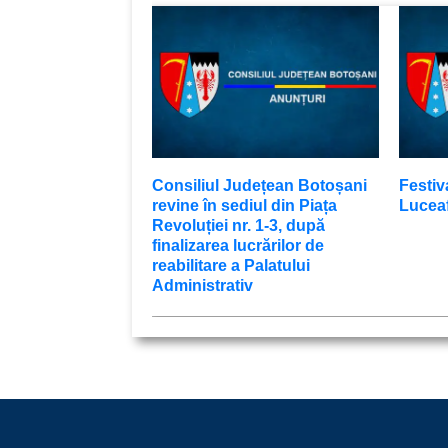
Consiliul Județean Botoșani
Festiv
revine în sediul din Piața
Luceaf
Revoluției nr. 1-3, după
finalizarea lucrărilor de
reabilitare a Palatului
Administrativ