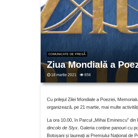
COMUNICATE DE PRESĂ
Ziua Mondială a Poezi
18 martie 2021
656
Cu prilejul Zilei Mondiale a Poeziei, Memorial
organizează, pe 21 martie, mai multe activități
La ora 10.00, în Parcul „Mihai Eminescu” din 
dincolo de Styx
. Galeria conține panouri cu po
Botoșani și laureați ai Premiului Național 