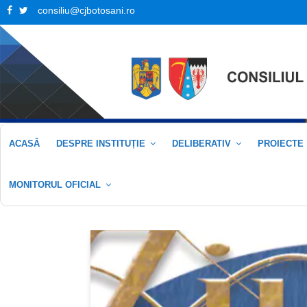
Facebook
Twitter
consiliu@cjbotosani.ro
ACASĂ
DESPRE INSTITUȚIE
DELIBERATIV
PROIECTE
MONITORUL OFICIAL