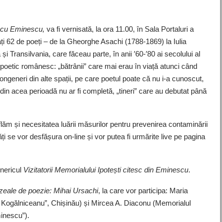
i cu Eminescu,
va fi vernisată, la ora 11.00, în Sala Portaluri a
ați 62 de poeți – de la Gheorghe Asachi (1788-1869) la Iulia
Transilvania, care făceau parte, în anii ′60-′80 ai secolului al
oetic românesc: „bătrânii” care mai erau în viață atunci când
generi din alte spații, pe care poetul poate că nu i-a cunoscut,
in acea perioadă nu ar fi completă, „tineri” care au debutat până
flăm și necesitatea luării măsurilor pentru prevenirea contaminării
i se vor desfășura on-line și vor putea fi urmărite live pe pagina
enericul
Vizitatorii Memorialului Ipotești citesc din Eminescu
.
zeale de poezie: Mihai Ursachi
, la care vor participa: Maria
l Kogălniceanu”, Chișinău) și Mircea A. Diaconu (Memorialul
minescu”).