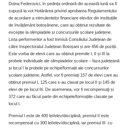
Doina Federovici, în ședința ordinară din această lună va fi
supusă la vot Hotărârea privind aprobarea Regulamentului
de acordare a stimulentelor financiare elevilor din instituțiile
de învățământ botoșănene, care au obținut rezultate de
excepție la olimpiadele și concursurile școlare județene.
Lista performerilor a fost trimisă Consiliului Județean de
către Inspectoratul Județean Botoșani și are 456 de poziții.
Este vorba de elevii care au obținut premiile I, II și III la
probele individuale ale olimpiadelor școlare – faza județeană
și locul I la probele pe echipe/formații ale concursurilor
școlare județene. Astfel, vor fi premiați 157 de elevi care au
obținut premiul I, 125 care s-au clasat pe locul II și 145 de
elevi de pe locul III. De asemenea, vor fi recompensaţi și
372 care au făcut parte din echipele/formațiile clasate pe
locul I.
Premiul I este de 400 lei/elev/disciplină, premiul II este
recompensat cu 300 lei/elev/disciplină, iar premiul III cu