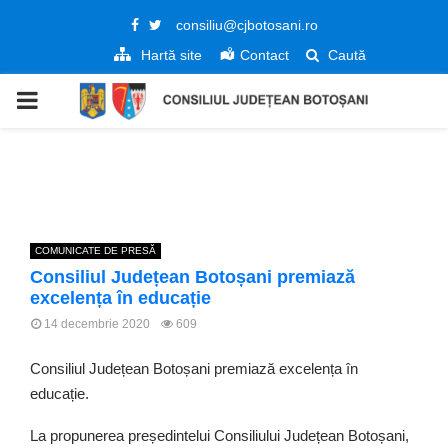
Facebook
Twitter
consiliu@cjbotosani.ro
Hartă site
Contact
Caută
PRIMARY
MENU
COMUNICATE DE PRESĂ
Consiliul Județean Botoșani premiază
excelența în educație
14 decembrie 2020
609
Consiliul Județean Botoșani premiază excelența în
educație.
La propunerea președintelui Consiliului Județean Botoșani,