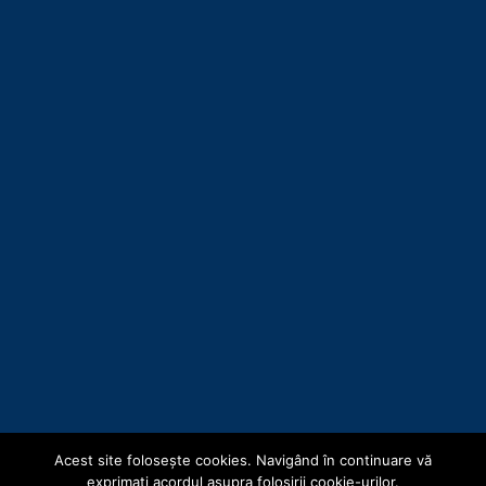
Acest site foloseşte cookies. Navigând în continuare vă
Copyright © Consiliul Județean Botoșani 2019
exprimaţi acordul asupra folosirii cookie-urilor.