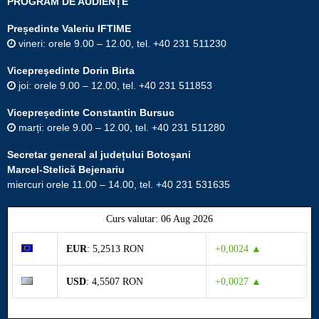
PROGRAM DE AUDIENȚE
Președinte Valeriu IFTIME
vineri: orele 9.00 – 12.00, tel. +40 231 511230
Vicepreşedinte Dorin Birta
joi: orele 9.00 – 12.00, tel. +40 231 511853
Vicepreședinte Constantin Bursuc
marți: orele 9.00 – 12.00, tel. +40 231 511280
Secretar general al județului Botoșani
Marcel-Stelică Bejenariu
miercuri orele 11.00 – 14.00, tel. +40 231 531635
Curs valutar: 06 Aug 2026
EUR
: 5,2513 RON
+0,0024 ▲
USD
: 4,5507 RON
+0,0027 ▲