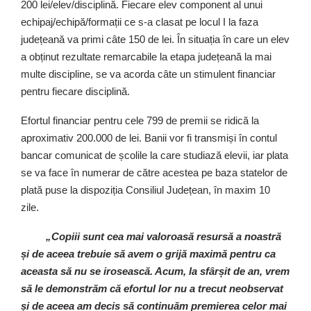
200 lei/elev/disciplină. Fiecare elev component al unui
echipaj/echipă/formații ce s-a clasat pe locul I la faza
județeană va primi câte 150 de lei. În situația în care un elev
a obținut rezultate remarcabile la etapa județeană la mai
multe discipline, se va acorda câte un stimulent financiar
pentru fiecare disciplină.
Efortul financiar pentru cele 799 de premii se ridică la
aproximativ 200.000 de lei. Banii vor fi transmiși în contul
bancar comunicat de școlile la care studiază elevii, iar plata
se va face în numerar de către acestea pe baza statelor de
plată puse la dispoziția Consiliul Județean, în maxim 10
zile.
„Copiii sunt cea mai valoroasă resursă a noastră
și de aceea trebuie să avem o grijă maximă pentru ca
aceasta să nu se irosească. Acum, la sfârșit de an, vrem
să le demonstrăm că efortul lor nu a trecut neobservat
și de aceea am decis să continuăm premierea celor mai