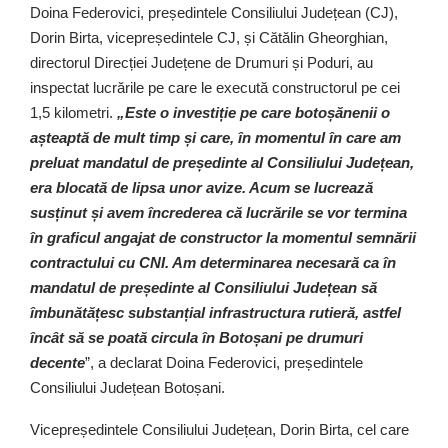
Doina Federovici, președintele Consiliului Județean (CJ),
Dorin Birta, vicepreședintele CJ, și Cătălin Gheorghian,
directorul Direcției Județene de Drumuri și Poduri, au
inspectat lucrările pe care le execută constructorul pe cei
1,5 kilometri.
„Este o investiție pe care botoșănenii o
așteaptă de mult timp și care, în momentul în care am
preluat mandatul de președinte al Consiliului Județean,
era blocată de lipsa unor avize. Acum se lucrează
susținut și avem încrederea că lucrările se vor termina
în graficul angajat de constructor la momentul semnării
contractului cu CNI. Am determinarea necesară ca în
mandatul de președinte al Consiliului Județean să
îmbunătățesc substanțial infrastructura rutieră, astfel
încât să se poată circula în Botoșani pe drumuri
decente
”, a declarat Doina Federovici, președintele
Consiliului Județean Botoșani.
Vicepreședintele Consiliului Județean, Dorin Birta, cel care