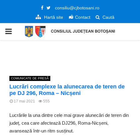
Facebook
Twitter
consiliu@cjbotosani.ro
Hartă site
Contact
Caută
PRIMARY
MENU
COMUNICATE DE PRESĂ
Lucrări complexe la alunecarea de teren de
pe DJ 296, Roma – Nicșeni
17 mai 2021
555
Lucrările la una dintre cele mai grave alunecări de teren din
județ, cea care afectează DJ296, Roma-Nicșeni,
avansează într-un ritm susținut.