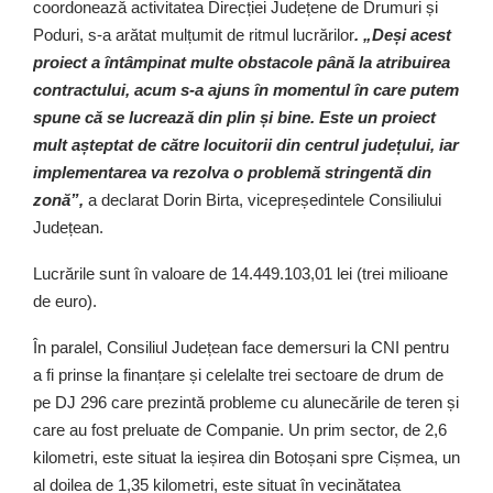
coordonează activitatea Direcției Județene de Drumuri și
Poduri, s-a arătat mulțumit de ritmul lucrărilor
. „Deși acest
proiect a întâmpinat multe obstacole până la atribuirea
contractului, acum s-a ajuns în momentul în care putem
spune că se lucrează din plin și bine. Este un proiect
mult așteptat de către locuitorii din centrul județului, iar
implementarea va rezolva o problemă stringentă din
zonă”,
a declarat Dorin Birta, vicepreședintele Consiliului
Județean.
Lucrările sunt în valoare de 14.449.103,01 lei (trei milioane
de euro).
În paralel, Consiliul Județean face demersuri la CNI pentru
a fi prinse la finanțare și celelalte trei sectoare de drum de
pe DJ 296 care prezintă probleme cu alunecările de teren și
care au fost preluate de Companie. Un prim sector, de 2,6
kilometri, este situat la ieșirea din Botoșani spre Cișmea, un
al doilea de 1,35 kilometri, este situat în vecinătatea