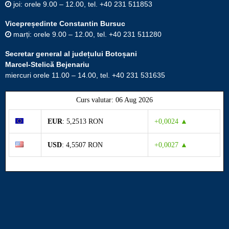
joi: orele 9.00 – 12.00, tel. +40 231 511853
Vicepreședinte Constantin Bursuc
marți: orele 9.00 – 12.00, tel. +40 231 511280
Secretar general al județului Botoșani
Marcel-Stelică Bejenariu
miercuri orele 11.00 – 14.00, tel. +40 231 531635
Curs valutar: 06 Aug 2026
EUR
: 5,2513 RON
+0,0024 ▲
USD
: 4,5507 RON
+0,0027 ▲