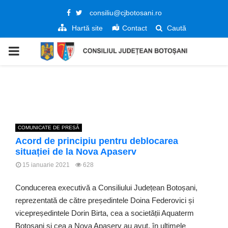
Facebook
Twitter
consiliu@cjbotosani.ro
Hartă site
Contact
Caută
PRIMARY
MENU
COMUNICATE DE PRESĂ
Acord de principiu pentru deblocarea
situației de la Nova Apaserv
15 ianuarie 2021
628
Conducerea executivă a Consiliului Județean Botoșani,
reprezentată de către președintele Doina Federovici și
vicepreședintele Dorin Birta, cea a societății Aquaterm
Botoșani și cea a Nova Apaserv au avut, în ultimele