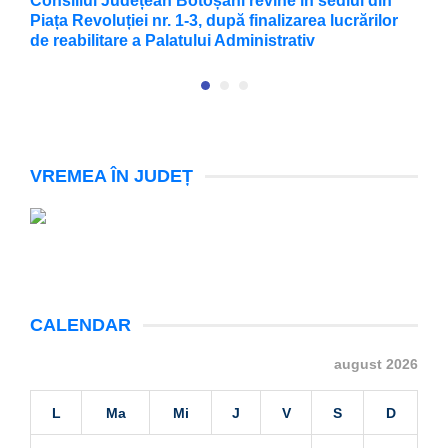
Consiliul Județean Botoșani revine în sediul din
F
Piața Revoluției nr. 1-3, după finalizarea lucrărilor
X
de reabilitare a Palatului Administrativ
VREMEA ÎN JUDEȚ
CALENDAR
august 2026
L
Ma
Mi
J
V
S
D