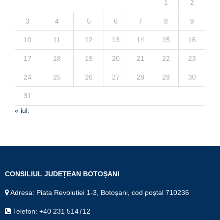
1
2
3
4
5
6
7
8
9
10
11
12
13
14
15
16
17
18
19
20
21
22
23
24
25
26
27
28
29
30
31
« iul.
CONSILIUL JUDEȚEAN BOTOȘANI
Adresa: Piata Revolutiei 1-3, Botoșani, cod poștal 710236
Telefon: +40 231 514712