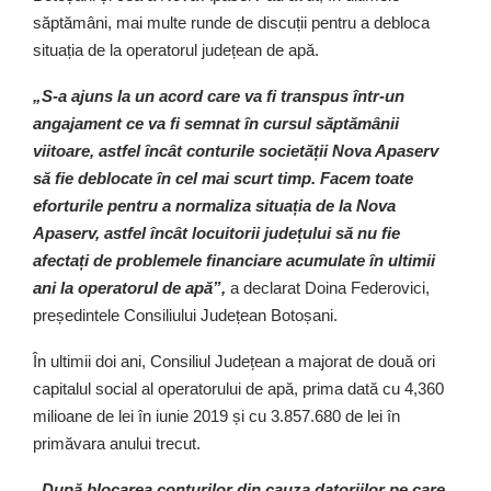
săptămâni, mai multe runde de discuții pentru a debloca
situația de la operatorul județean de apă.
„S-a ajuns la un acord care va fi transpus într-un
angajament ce va fi semnat în cursul săptămânii
viitoare, astfel încât conturile societății Nova Apaserv
să fie deblocate în cel mai scurt timp. Facem toate
eforturile pentru a normaliza situația de la Nova
Apaserv, astfel încât locuitorii județului să nu fie
afectați de problemele financiare acumulate în ultimii
ani la operatorul de apă”,
a declarat Doina Federovici,
președintele Consiliului Județean Botoșani.
În ultimii doi ani, Consiliul Județean a majorat de două ori
capitalul social al operatorului de apă, prima dată cu 4,360
milioane de lei în iunie 2019 și cu 3.857.680 de lei în
primăvara anului trecut.
„După blocarea conturilor din cauza datoriilor pe care