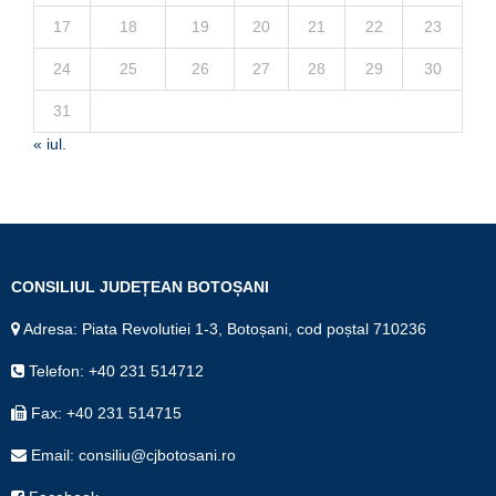
17
18
19
20
21
22
23
24
25
26
27
28
29
30
31
« iul.
CONSILIUL JUDEȚEAN BOTOȘANI
Adresa: Piata Revolutiei 1-3, Botoșani, cod poștal 710236
Telefon: +40 231 514712
Fax: +40 231 514715
Email: consiliu@cjbotosani.ro