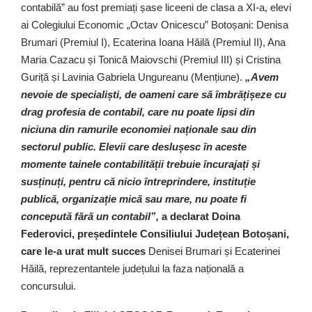
contabilă” au fost premiați șase liceeni de clasa a XI-a, elevi
ai Colegiului Economic „Octav Onicescu” Botoșani: Denisa
Brumari (Premiul I), Ecaterina Ioana Hăilă (Premiul II), Ana
Maria Cazacu și Tonică Maiovschi (Premiul III) și Cristina
Guriță și Lavinia Gabriela Ungureanu (Mențiune).
„Avem
nevoie de specialiști, de oameni care să îmbrățișeze cu
drag profesia de contabil, care nu poate lipsi din
niciuna din ramurile economiei naționale sau din
sectorul public. Elevii care deslușesc în aceste
momente tainele contabilității trebuie încurajați și
susținuți, pentru că nicio întreprindere, instituție
publică, organizație mică sau mare, nu poate fi
concepută fără un contabil”,
a declarat Doina
Federovici, președintele Consiliului Județean Botoșani,
care le-a urat mult succes
Denisei Brumari și Ecaterinei
Hăilă, reprezentantele județului la faza națională a
concursului.