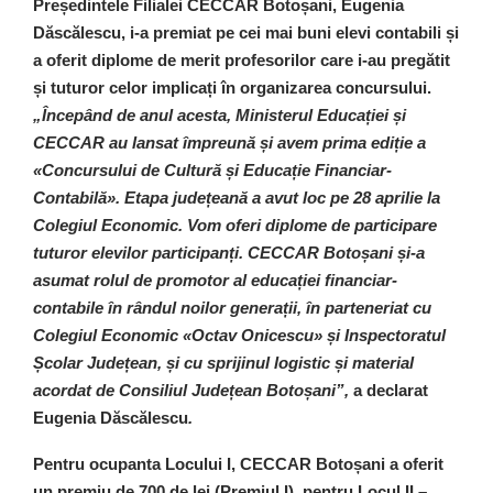
Președintele Filialei CECCAR Botoșani, Eugenia
Dăscălescu, i-a premiat pe cei mai buni elevi contabili și
a oferit diplome de merit profesorilor care i-au pregătit
și tuturor celor implicați în organizarea concursului.
„Începând de anul acesta, Ministerul Educației și
CECCAR au lansat împreună și avem prima ediție a
«Concursului de Cultură și Educație Financiar-
Contabilă». Etapa județeană a avut loc pe 28 aprilie la
Colegiul Economic. Vom oferi diplome de participare
tuturor elevilor participanți. CECCAR Botoșani și-a
asumat rolul de promotor al educației financiar-
contabile în rândul noilor generații, în parteneriat cu
Colegiul Economic «Octav Onicescu» și Inspectoratul
Școlar Județean, și cu sprijinul logistic și material
acordat de Consiliul Județean Botoșani”,
a declarat
Eugenia Dăscălescu
.
Pentru ocupanta Locului I, CECCAR Botoșani a oferit
un premiu de 700 de lei (Premiul I), pentru Locul II –