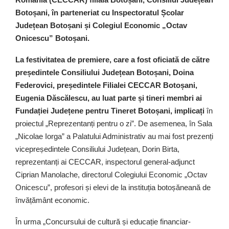
Botoșani, în parteneriat cu Inspectoratul Școlar
Județean Botoșani și Colegiul Economic „Octav
Onicescu” Botoșani.
La festivitatea de premiere, care a fost oficiată de către
președintele Consiliului Județean Botoșani, Doina
Federovici, președintele Filialei CECCAR Botoșani,
Eugenia Dăscălescu, au luat parte și tineri membri ai
Fundației Județene pentru Tineret Botoșani, implicați
în
proiectul „Reprezentanți pentru o zi”. De asemenea, în Sala
„Nicolae Iorga” a Palatului Administrativ au mai fost prezenți
vicepreședintele Consiliului Județean, Dorin Birta,
reprezentanți ai CECCAR, inspectorul general-adjunct
Ciprian Manolache, directorul Colegiului Economic „Octav
Onicescu”, profesori și elevi de la instituția botoșăneană de
învățământ economic.
În urma „Concursului de cultură și educație financiar-