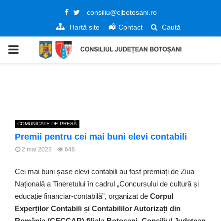
Facebook
Twitter
consiliu@cjbotosani.ro
Hartă site
Contact
Caută
PRIMARY
MENU
COMUNICATE DE PRESĂ
Premii pentru cei mai buni elevi contabili
2 mai 2023
646
Cei mai buni șase elevi contabili au fost premiați de Ziua
Națională a Tineretului în cadrul „Concursului de cultură și
educație financiar-contabilă”, organizat de
Corpul
Experților Contabili și Contabililor Autorizați din
România (CECCAR) filiala Botoșani, Consiliul Județean