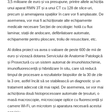
3,5 milioane de euro și va presupune, printre altele achiziția
unui aparat RMN 3T și a unui CT cu 128 de slice-uri,
precum și amenajarea spațiilor în care vor fi amplasate. De
asemenea, vor mai fi achiziționate alte echipamente
medicale necesare Secției de oncologie: hotă cu flux
laminar, stații de andocare, defibrilatoare automate,
echipamente pentru ploscare, troliu de resuscitare, etc.
Al doilea proiect va avea o valoare de peste 600 de mii de
euro și vizează dotarea Serviciului de Anatomie Patologică
și Prosectură cu un sistem automat de imunohistochimie,
imunofluorescență și hibridizare în situ, care să reducă
timpul de procesare a rezultatelor biopsiilor de la 30 de zile
la 3 ore, astfel încât să se stabilească un diagnostic și un
tratament adecvat cât mai rapid. De asemenea, se vor mai
achiziționa două histoprocesoare automate de țesuturi, o
masă macroscopie, microscoape optice cu fluorescență și
camere Wi-Fi, un microtom și aparatura necesară acestui