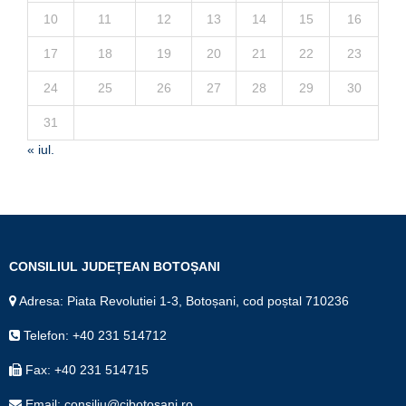
10
11
12
13
14
15
16
17
18
19
20
21
22
23
24
25
26
27
28
29
30
31
« iul.
CONSILIUL JUDEȚEAN BOTOȘANI
Adresa: Piata Revolutiei 1-3, Botoșani, cod poștal 710236
Telefon: +40 231 514712
Fax: +40 231 514715
Email: consiliu@cjbotosani.ro