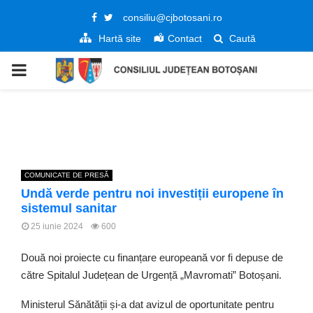
Facebook
Twitter
consiliu@cjbotosani.ro
Hartă site
Contact
Caută
PRIMARY
MENU
COMUNICATE DE PRESĂ
Undă verde pentru noi investiții europene în
sistemul sanitar
25 iunie 2024
600
Două noi proiecte cu finanțare europeană vor fi depuse de
către Spitalul Județean de Urgență „Mavromati” Botoșani.
Ministerul Sănătății și-a dat avizul de oportunitate pentru