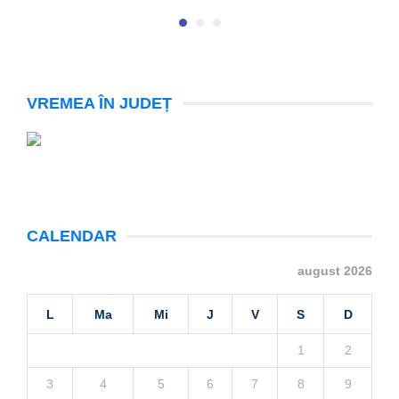
VREMEA ÎN JUDEȚ
CALENDAR
august 2026
L
Ma
Mi
J
V
S
D
1
2
3
4
5
6
7
8
9