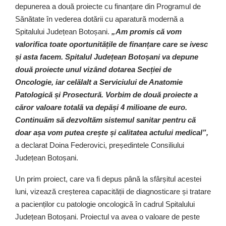
depunerea a două proiecte cu finanțare din Programul de
Sănătate în vederea dotării cu aparatură modernă a
Spitalului Județean Botoșani.
„Am promis că vom
valorifica toate oportunitățile de finanțare care se ivesc
și asta facem. Spitalul Județean Botoșani va depune
două proiecte unul vizând dotarea Secției de
Oncologie, iar celălalt a Serviciului de Anatomie
Patologică și Prosectură. Vorbim de două proiecte a
căror valoare totală va depăși 4 milioane de euro.
Continuăm să dezvoltăm sistemul sanitar pentru că
doar așa vom putea crește și calitatea actului medical”,
a declarat Doina Federovici, președintele Consiliului
Județean Botoșani.
Un prim proiect, care va fi depus până la sfârșitul acestei
luni, vizează creșterea capacității de diagnosticare și tratare
a pacienților cu patologie oncologică în cadrul Spitalului
Județean Botoșani. Proiectul va avea o valoare de peste