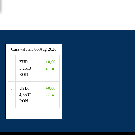
Curs valutar: 06 Aug 2026
EUR
:
+0,00
5,2513
24 ▲
RON
USD
:
+0,00
4,5507
27 ▲
RON