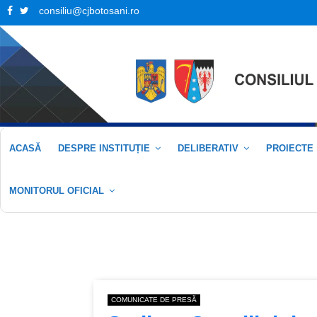
Facebook
Twitter
consiliu@cjbotosani.ro
ACASĂ
DESPRE INSTITUȚIE
DELIBERATIV
PROIECTE
MONITORUL OFICIAL
COMUNICATE DE PRESĂ