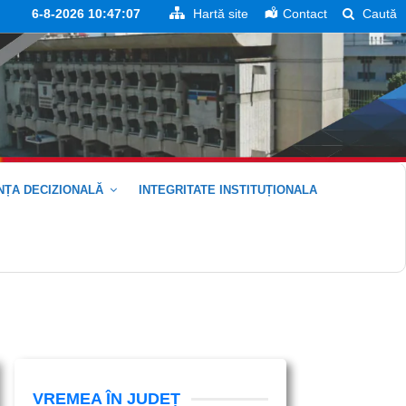
6-8-2026 10:47:07
Hartă site
Contact
Caută
ȚA DECIZIONALĂ
INTEGRITATE INSTITUȚIONALA
VREMEA ÎN JUDEȚ