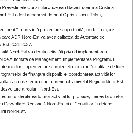
 Președintele Consiliului Județean Bacău, doamna Cristina
rd-Est a fost desemnat domnul Ciprian- Ionuț Trifan,
veniment îl reprezintă prezentarea oportunităților de finanțare
 care ADR Nord-Est va avea calitatea de Autoritate de
-Est 2021-2027.
nală Nord-Est va derula activități privind implementarea
ol de Autoritate de Management; implementarea Programului
termediar, implementarea proiectelor externe în calitate de lider
rogramelor de finanțare disponibile; coordonarea activităților
oltarea ecosistemului antreprenorial la nivelul Regiunii Nord-Est;
 dezvoltare a regiunii Nord-Est.
precum și derularea tuturor activităților propuse, necesită un efort
ntru Dezvoltare Regională Nord-Est și al Consiliilor Județene,
nii Nord-Est.