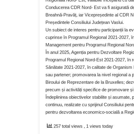
Conducerea CDR Nord- Est va fi asigurată de
Breahnă-Pravăț, iar Vicepreședinte al CDR No
Președintele Consiliului Județean Vaslui.
Un subiect de interes pentru participanții la e
cuprinse în Programul Regional 2021-2027, în
Management pentru Programul Regional Nord
În anul 2025, Agenția pentru Dezvoltare Regio
Programul Regional Nord-Est 2021-2027, în r
Sănătate 2021-2027, în calitate de Organism In
sau partener; promovarea la nivel regional a p
Biroului de Reprezentare de la Bruxelles; dezv
precum și activități specifice de promovare și
Îndeplinirea obiectivelor stabilite și asumate, 
continuu, realizate cu sprijinul Consiliului pe
pentru dezvoltarea economico-socială a Regiu
257 total views
, 1 views today