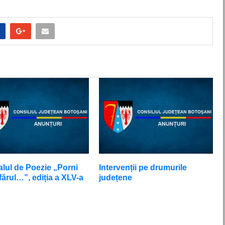
alul de Poezie „Porni
Intervenții pe drumurile
ărul…”, ediția a XLV-a
județene