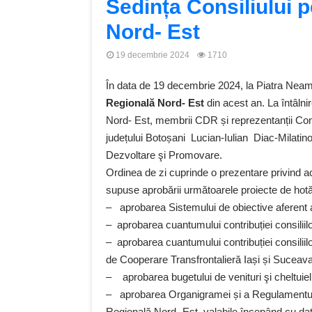
Sedința Consiliului 
Nord- Est
19 decembrie 2024
1710
În data de 19 decembrie 2024, la Piatra Neamț
Regională Nord- Est
din acest an. La întâln
Nord- Est, membrii CDR și reprezentanții Cons
județului Botoșani Lucian-Iulian Diac-Milatino
Dezvoltare şi Promovare.
Ordinea de zi cuprinde o prezentare privind a
supuse aprobării următoarele proiecte de hotă
– aprobarea Sistemului de obiective aferent 
– aprobarea cuantumului contribuției consilii
– aprobarea cuantumului contribuției consiliilo
de Cooperare Transfrontalieră Iași și Suceava
– aprobarea bugetului de venituri şi cheltuie
– aprobarea Organigramei și a Regulamentulu
Regională Nord- Est, valabile începând cu dat