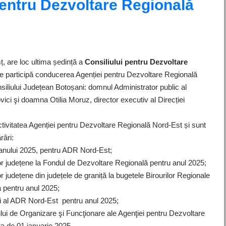
pentru Dezvoltare Regională
, are loc ultima ședință a
Consiliului pentru Dezvoltare
ire participă conducerea Agenției pentru Dezvoltare Regională
iliului Județean Botoșani: domnul Administrator public al
vici şi doamna Otilia Moruz, director executiv al Direcției
ctivitatea Agenției pentru Dezvoltare Regională Nord-Est și sunt
râri:
anului 2025, pentru ADR Nord-Est;
lor județene la Fondul de Dezvoltare Regională pentru anul 2025;
r județene din județele de graniță la bugetele Birourilor Regionale
 pentru anul 2025;
li al ADR Nord-Est pentru anul 2025;
i de Organizare şi Funcţionare ale Agenţiei pentru Dezvoltare
a de 01 ianuarie 2025.