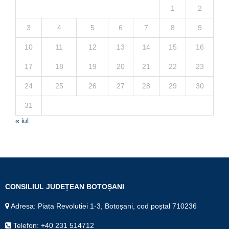
1
2
3
4
5
6
7
8
9
10
11
12
13
14
15
16
17
18
19
20
21
22
23
24
25
26
27
28
29
30
31
« iul.
CONSILIUL JUDEȚEAN BOTOȘANI
Adresa: Piata Revolutiei 1-3, Botoșani, cod poștal 710236
Telefon: +40 231 514712