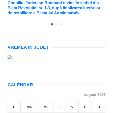
Consiliul Județean Botoșani revine în sediul din
F
Piața Revoluției nr. 1-3, după finalizarea lucrărilor
X
de reabilitare a Palatului Administrativ
VREMEA ÎN JUDEȚ
CALENDAR
august 2026
L
Ma
Mi
J
V
S
D