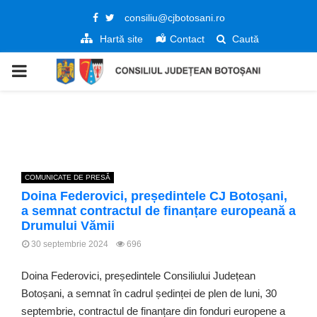
Facebook
Twitter
consiliu@cjbotosani.ro
Hartă site
Contact
Caută
PRIMARY
MENU
COMUNICATE DE PRESĂ
Doina Federovici, președintele CJ Botoșani,
a semnat contractul de finanțare europeană a
Drumului Vămii
30 septembrie 2024
696
Doina Federovici, președintele Consiliului Județean
Botoșani, a semnat în cadrul ședinței de plen de luni, 30
septembrie, contractul de finanțare din fonduri europene a