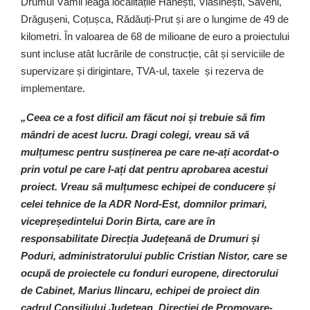
Drumul Vămii leagă localitățile Hănești, Vlăsinești, Săveni,
Drăgușeni, Coțușca, Rădăuți-Prut și are o lungime de 49 de
kilometri. În valoarea de 68 de milioane de euro a proiectului
sunt incluse atât lucrările de construcție, cât și serviciile de
supervizare și dirigintare, TVA-ul, taxele și rezerva de
implementare.
„Ceea ce a fost dificil am făcut noi și trebuie să fim
mândri de acest lucru. Dragi colegi, vreau să vă
mulțumesc pentru susținerea pe care ne-ați acordat-o
prin votul pe care l-ați dat pentru aprobarea acestui
proiect. Vreau să mulțumesc echipei de conducere și
celei tehnice de la ADR Nord-Est, domnilor primari,
vicepreședintelui Dorin Birta, care are în
responsabilitate Direcția Județeană de Drumuri și
Poduri, administratorului public Cristian Nistor, care se
ocupă de proiectele cu fonduri europene, directorului
de Cabinet, Marius Ilincaru, echipei de proiect din
cadrul Consiliului Județean, Direcției de Promovare-