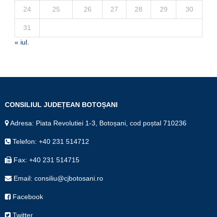
24
25
26
27
28
29
30
31
« iul.
CONSILIUL JUDEȚEAN BOTOȘANI
Adresa: Piata Revolutiei 1-3, Botoșani, cod poștal 710236
Telefon: +40 231 514712
Fax: +40 231 514715
Email: consiliu@cjbotosani.ro
Facebook
Twitter