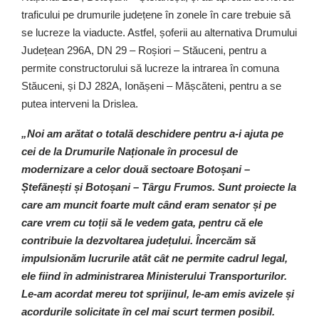
traficului pe drumurile județene în zonele în care trebuie să
se lucreze la viaducte. Astfel, șoferii au alternativa Drumului
Județean 296A, DN 29 – Roșiori – Stăuceni, pentru a
permite constructorului să lucreze la intrarea în comuna
Stăuceni, și DJ 282A, Ionășeni – Mășcăteni, pentru a se
putea interveni la Drislea.
„Noi am arătat o totală deschidere pentru a-i ajuta pe
cei de la Drumurile Naționale în procesul de
modernizare a celor două sectoare Botoșani –
Ștefănești și Botoșani – Târgu Frumos. Sunt proiecte la
care am muncit foarte mult când eram senator și pe
care vrem cu toții să le vedem gata, pentru că ele
contribuie la dezvoltarea județului. Încercăm să
impulsionăm lucrurile atât cât ne permite cadrul legal,
ele fiind în administrarea Ministerului Transporturilor.
Le-am acordat mereu tot sprijinul, le-am emis avizele și
acordurile solicitate în cel mai scurt termen posibil.