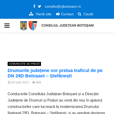
Facebook
Twitter
consiliu@cjbotosani.ro
Hartă site
Contact
Caută
PRIMARY
MENU
COMUNICATE DE PRESĂ
Drumurile județene vor prelua traficul de pe
DN 29D Botoșani – Ștefănești
29 iulie 2021
686
Conducerile Consiliului Județean Botoșani și a Direcției
Județene de Drumuri și Poduri au venit din nou în ajutorul
constructorilor care lucrează la modernizarea Drumului
Național 29D, Botoșani – Ștefănești, și au aprobat devierea