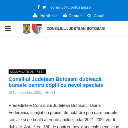
Facebook
Twitter
consiliu@cjbotosani.ro
Hartă site
Contact
Caută
PRIMARY
MENU
COMUNICATE DE PRESĂ
Consiliul Județean Botoșani dublează
bursele pentru copiii cu nevoi speciale
15 noiembrie 2021
581
Președintele Consiliului Județean Botoșani, Doina
Federovici, a inițiat un proiect de hotărâre prin care bursele
sociale și de boală aferente anului școlar 2021-2022 vor fi
dublate. Astfel, cei 150 de copii cu nevoi speciale beneficiari