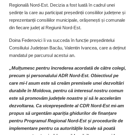
Regională Nord-Est. Decizia a fost luată în cadrul unei
ședințe la care au participat președinții consiliilor județene și
reprezentanții consiliilor municipale, orășenești și comunale
din fiecare județ al Regiunii Nord-Est.
Doina Federovici îi va succeda în funcție președintelui
Consiliului Județean Bacău, Valentin Ivancea, care a deținut
mandatul pe parcursul acestui an.
„Mulțumesc pentru încrederea acordată de către colegi,
precum și personalului ADR Nord-Est. Obiectivul pe
care mi-l asum este să creăm premisele unei dezvoltări
durabile în Moldova, pentru că interesul nostru comun
este să promovăm județele noastre și să le accelerăm
dezvoltarea. Ca vicepreședinte al CDR Nord-Est mi-am
propus să urgentăm apariția ghidurilor de finanțare
pentru Programul Regional Nord-Est și procedurile de
implementare pentru ca autoritățile locale să poată