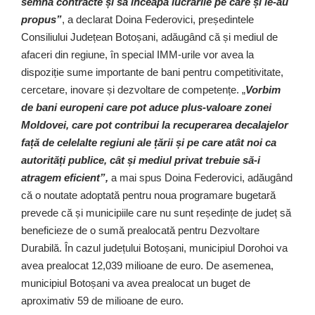
semna contracte și să înceapă lucrările pe care și le-au
propus”
, a declarat Doina Federovici, președintele
Consiliului Județean Botoșani, adăugând că și mediul de
afaceri din regiune, în special IMM-urile vor avea la
dispoziție sume importante de bani pentru competitivitate,
cercetare, inovare și dezvoltare de competențe. „
Vorbim
de bani europeni care pot aduce plus-valoare zonei
Moldovei, care pot contribui la recuperarea decalajelor
față de celelalte regiuni ale țării și pe care atât noi ca
autorități publice, cât și mediul privat trebuie să-i
atragem eficient”,
a mai spus Doina Federovici, adăugând
că o noutate adoptată pentru noua programare bugetară
prevede că și municipiile care nu sunt reședințe de județ să
beneficieze de o sumă prealocată pentru Dezvoltare
Durabilă. În cazul județului Botoșani, municipiul Dorohoi va
avea prealocat 12,039 milioane de euro. De asemenea,
municipiul Botoșani va avea prealocat un buget de
aproximativ 59 de milioane de euro.