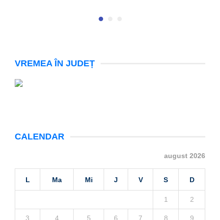
VREMEA ÎN JUDEȚ
CALENDAR
august 2026
L
Ma
Mi
J
V
S
D
1
2
3
4
5
6
7
8
9