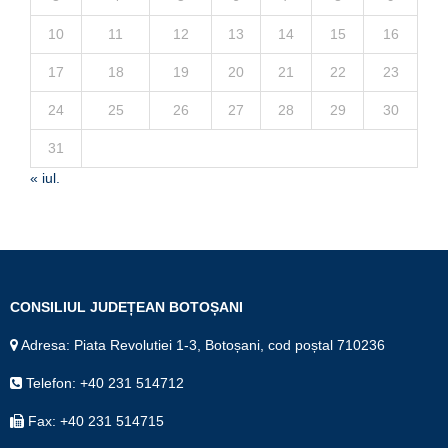
10
11
12
13
14
15
16
17
18
19
20
21
22
23
24
25
26
27
28
29
30
31
« iul.
CONSILIUL JUDEȚEAN BOTOȘANI
Adresa: Piata Revolutiei 1-3, Botoșani, cod poștal 710236
Telefon: +40 231 514712
Fax: +40 231 514715