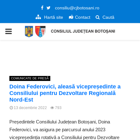
Facebook
Twitter
consiliu@cjbotosani.ro
Hartă site
Contact
Caută
PRIMARY
MENU
COMUNICATE DE PRESĂ
Doina Federovici, aleasă vicepreședinte a
Consiliului pentru Dezvoltare Regională
Nord-Est
13 decembrie 2022
793
Președintele Consiliului Județean Botoșani, Doina
Federovici, va asigura pe parcursul anului 2023
vicepreședinția rotativă a Consiliului pentru Dezvoltare