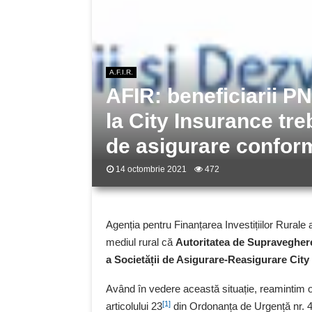
A.F.I.R.
AFIR: beneficiarii P
la City Insurance tre
de asigurare conform 
14 octombrie 2021
472
Agenția pentru Finanțarea Investițiilor Rurale a
mediul rural că
Autoritatea de Supraveghere
a Societății de Asigurare-Reasigurare City
Având în vedere această situație, reamintim o
[1]
articolului 23
din Ordonanța de Urgență nr. 