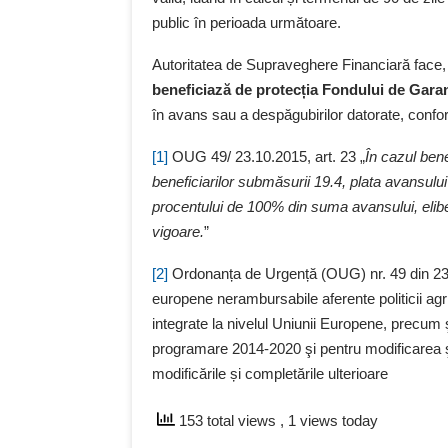
public în perioada următoare.
Autoritatea de Supraveghere Financiară face
beneficiază de protecția Fondului de Garan
în avans sau a despăgubirilor datorate, confo
[1]
OUG 49/ 23.10.2015, art. 23 „
În cazul benef
beneficiarilor submăsurii 19.4, plata avansulu
procentului de 100% din suma avansului, eliber
vigoare.
”
[2]
Ordonanța de Urgență (OUG) nr. 49 din 23 o
europene nerambursabile aferente politicii agri
integrate la nivelul Uniunii Europene, precum ş
programare 2014-2020 şi pentru modificarea ş
modificările și completările ulterioare
153 total views
, 1 views today