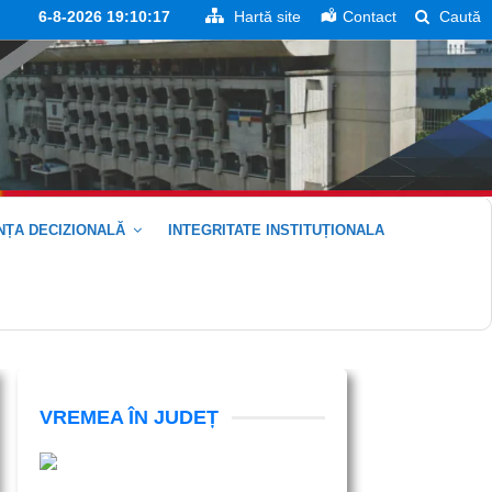
6-8-2026 19:10:17
Hartă site
Contact
Caută
ȚA DECIZIONALĂ
INTEGRITATE INSTITUȚIONALA
VREMEA ÎN JUDEȚ