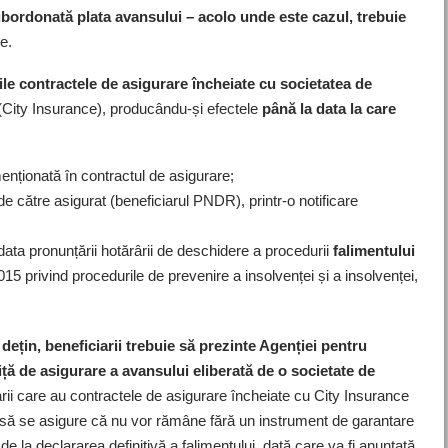
 subordonată plata avansului – acolo unde este cazul, trebuie
re.
le contractele de asigurare încheiate cu societatea de
City Insurance), producându-și efectele
până la data la care
enționată în contractul de asigurare;
e către asigurat (beneficiarul PNDR), printr-o notificare
data pronunțării hotărârii de deschidere a procedurii
falimentului
5 privind procedurile de prevenire a insolvenței și a insolvenței,
 dețin, beneficiarii trebuie să prezinte Agenției pentru
iță de asigurare a avansului eliberată de o societate de
arii care au contractele de asigurare încheiate cu City Insurance
și să se asigure că nu vor rămâne fără un instrument de garantare
 de la declararea definitivă a falimentului, dată care va fi anunțată