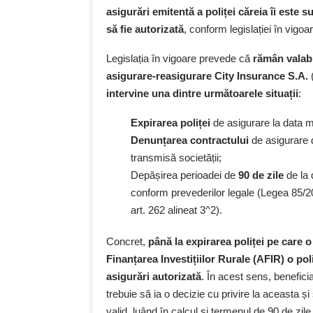
asigurări emitentă a poliței căreia îi este
să fie autorizată
, conform legislației în vigoa
Legislația în vigoare prevede că
rămân valabi
asigurare-reasigurare City Insurance S.A.
(
intervine una dintre următoarele situații
:
Expirarea poliței
de asigurare la data m
Denunțarea contractului
de asigurare d
transmisă societății;
Depășirea perioadei de
90 de zile
de la 
conform prevederilor legale (Legea 85/201
art. 262 alineat 3^2).
Concret,
până la expirarea poliței pe care o
Finanțarea Investițiilor Rurale (AFIR) o pol
asigurări autorizată
. În acest sens, benefici
trebuie să ia o decizie cu privire la aceasta 
valid, luând în calcul și termenul de 90 de zile