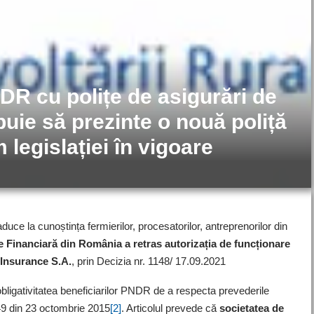
NDR cu polițe de asigurări de
buie să prezinte o nouă poliță
legislației în vigoare
duce la cunoștința fermierilor, procesatorilor, antreprenorilor din
 Financiară din România a retras autorizația de funcționare
 Insurance S.A.
, prin Decizia nr. 1148/ 17.09.2021
bligativitatea beneficiarilor PNDR de a respecta prevederile
49 din 23 octombrie 2015
[2]
. Articolul prevede că
societatea de