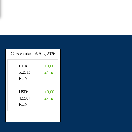
Curs valutar: 06 Aug 2026
EUR
:
+0,00
5,2513
24 ▲
RON
USD
:
+0,00
4,5507
27 ▲
RON