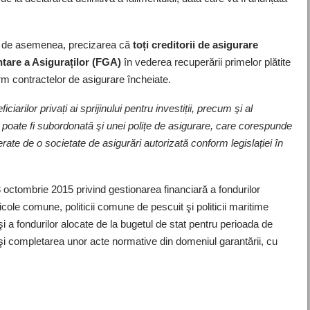
, de asemenea, precizarea că
toți creditorii de asigurare
tare a Asiguraților (FGA)
în vederea recuperării primelor plătite
rm contractelor de asigurare încheiate.
iciarilor privați ai sprijinului pentru investiții, precum şi al
i poate fi subordonată şi unei polițe de asigurare, care corespunde
ate de o societate de asigurări autorizată conform legislației în
ctombrie 2015 privind gestionarea financiară a fondurilor
cole comune, politicii comune de pescuit şi politicii maritime
i a fondurilor alocate de la bugetul de stat pentru perioada de
i completarea unor acte normative din domeniul garantării, cu