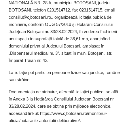
NAȚIONALĂ NR. 28 A, municipiul BOTOȘANI, județul
BOTOȘANI, telefon 0231514712, fax 0231514715, email
consiliu@cjbotosani.ro., organizează licitația publică de
închiriere, conform OUG 57/2019 și Hotărârii Consiliului
Județean Botoșani nr. 33/28.02.2024, în vederea închirierii
unui spațiu în suprafață totală de 36,61 mp, aparținând
domeniului privat al Județului Botoșani, amplasat în
„Dispensarul medical nr. 3”, situat în mun. Botoșani, str.
Împărat Traian nr. 42.
La licitație pot participa persoane fizice sau juridice, române
sau străine.
Documentația de atribuire, aferentă licitației publice, se află
în Anexa 3 la Hotărârea Consiliului Județean Botoșani nr.
33/28.02.2024, care se obține prin mijloace electronice,
accesând linkul: https://www.cjbotosani.ro/monitorul-
oficial/hotararile-autoritatii-deliberative/.