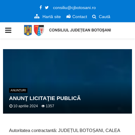
Facebook
Twitter
consiliu@cjbotosani.ro
Hartă site
Contact
Caută
PRIMARY
MENU
ANUNȚURI
ANUNŢ LICITAŢIE PUBLICĂ
10 aprilie 2024
1357
Autoritatea contractantă: JUDEȚUL BOTOȘANI, CALEA