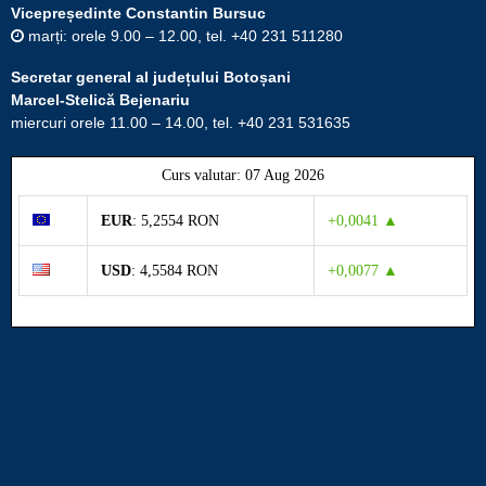
Vicepreședinte Constantin Bursuc
marți: orele 9.00 – 12.00, tel. +40 231 511280
Secretar general al județului Botoșani
Marcel-Stelică Bejenariu
miercuri orele 11.00 – 14.00, tel. +40 231 531635
Curs valutar: 07 Aug 2026
EUR
: 5,2554 RON
+0,0041 ▲
USD
: 4,5584 RON
+0,0077 ▲