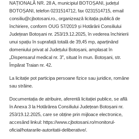
NAȚIONALĂ NR. 28 A, municipiul BOTOȘANI, județul
BOTOȘANI, telefon 0231514712, fax 0231514715, email
consiliu@cjbotosani.ro., organizează licitația publică de
închiriere, conform OUG 57/2019 și Hotărârii Consiliului
Județean Botoșani nr. 253/19.12.2025, în vederea închirierii
unui spațiu în suprafață totală de 39,45 mp, aparținând
domeniului privat al Județului Botoșani, amplasat în
„Dispensarul medical nr. 3”, situat în mun. Botoșani, str.
Împărat Traian nr. 42.
La licitație pot participa persoane fizice sau juridice, române
sau străine.
Documentația de atribuire, aferentă licitației publice, se află
în Anexa 3 la Hotărârea Consiliului Județean Botoșani nr.
253/19.12.2025, care se obține prin mijloace electronice,
accesând linkul: https://www.cjbotosani.ro/monitorul-
oficial/hotararile-autoritatii-deliberative/.