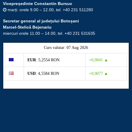
Vicepreședinte Constantin Bursuc
marți: orele 9.00 – 12.00, tel. +40 231 511280
Secretar general al județului Botoșani
Marcel-Stelică Bejenariu
miercuri orele 11.00 – 14.00, tel. +40 231 531635
Curs valutar: 07 Aug 2026
EUR
: 5,2554 RON
+0,0041 ▲
USD
: 4,5584 RON
+0,0077 ▲