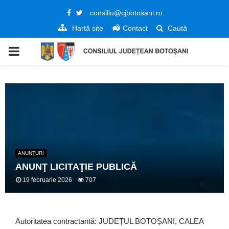
Facebook
Twitter
consiliu@cjbotosani.ro
Hartă site
Contact
Caută
PRIMARY
MENU
ANUNȚURI
ANUNŢ LICITAŢIE PUBLICĂ
19 februarie 2026
707
Autoritatea contractantă: JUDEȚUL BOTOȘANI, CALEA