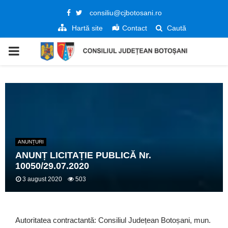
Facebook
Twitter
consiliu@cjbotosani.ro
Hartă site
Contact
Caută
PRIMARY
MENU
ANUNȚURI
ANUNȚ LICITAȚIE PUBLICĂ Nr.
10050/29.07.2020
3 august 2020
503
Autoritatea contractantă: Consiliul Județean Botoșani, mun.