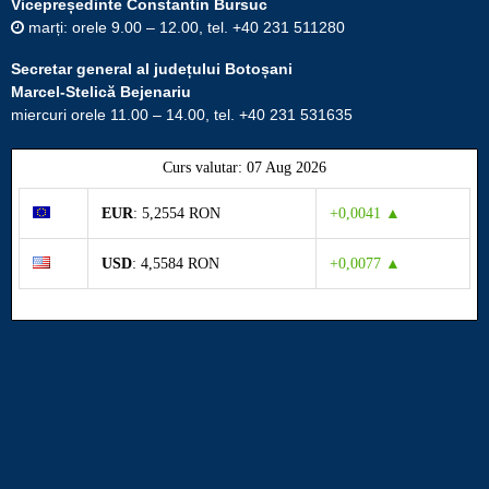
Vicepreședinte Constantin Bursuc
marți: orele 9.00 – 12.00, tel. +40 231 511280
Secretar general al județului Botoșani
Marcel-Stelică Bejenariu
miercuri orele 11.00 – 14.00, tel. +40 231 531635
Curs valutar: 07 Aug 2026
EUR
: 5,2554 RON
+0,0041 ▲
USD
: 4,5584 RON
+0,0077 ▲