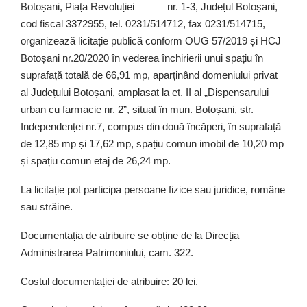
Botoșani, Piața Revoluției nr. 1-3, Județul Botoșani,
cod fiscal 3372955, tel. 0231/514712, fax 0231/514715,
organizează licitație publică conform OUG 57/2019 și HCJ
Botoșani nr.20/2020 în vederea închirierii unui spațiu în
suprafață totală de 66,91 mp, aparținând domeniului privat
al Județului Botoșani, amplasat la et. II al „Dispensarului
urban cu farmacie nr. 2”, situat în mun. Botoșani, str.
Independenței nr.7, compus din două încăperi, în suprafață
de 12,85 mp și 17,62 mp, spațiu comun imobil de 10,20 mp
și spațiu comun etaj de 26,24 mp.
La licitație pot participa persoane fizice sau juridice, române
sau străine.
Documentația de atribuire se obține de la Direcția
Administrarea Patrimoniului, cam. 322.
Costul documentației de atribuire: 20 lei.