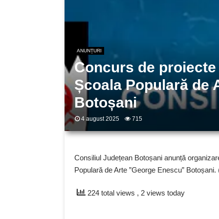
ANUNȚURI
Concurs de proiect
Școala Populară de 
Botoșani
4 august 2025
715
Consiliul Județean Botoșani anunță organiza
Populară de Arte ”George Enescu” Botoșani. 
224 total views
, 2 views today