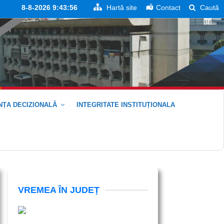
8-8-2026 9:43:56
Hartă site
Contact
Caută
ȚA DECIZIONALĂ
INTEGRITATE INSTITUȚIONALA
VREMEA ÎN JUDEȚ