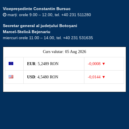
Vicepreședinte Constantin Bursuc
marți: orele 9.00 – 12.00, tel. +40 231 511280
Secretar general al județului Botoșani
Marcel-Stelică Bejenariu
miercuri orele 11.00 – 14.00, tel. +40 231 531635
Curs valutar: 05 Aug 2026
EUR
: 5,2489 RON
-0,0008 ▼
USD
: 4,5480 RON
-0,0144 ▼