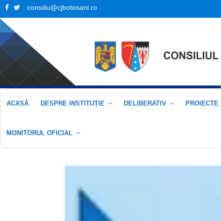
Facebook
Twitter
consiliu@cjbotosani.ro
ACASĂ
DESPRE INSTITUȚIE
DELIBERATIV
PROIECTE
MONITORUL OFICIAL