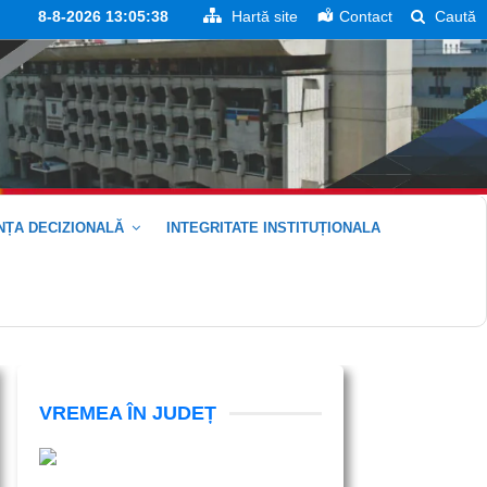
8-8-2026 13:05:39
Hartă site
Contact
Caută
ȚA DECIZIONALĂ
INTEGRITATE INSTITUȚIONALA
VREMEA ÎN JUDEȚ