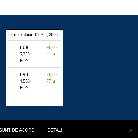
Curs valutar: 07 Aug 2026
EUR
:
+0,00
5,2554
41 ▲
RON
USD
:
+0,00
4,5584
77 ▲
RON
SUNT DE ACORD
DETALII
ă site
Termeni și Condiții
Politica de confidențialitate
Politica cookie