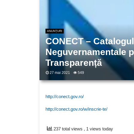
ANUNȚURI
CONECT – Catalogul 
Neguvernamentale pe
Transparență
27 mai 2021
549
http://conect.gov.ro/
http://conect.gov.ro/w/inscrie-te/
237 total views
, 1 views today