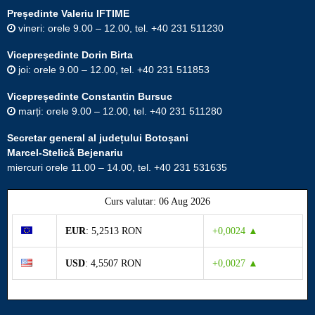
Președinte Valeriu IFTIME
vineri: orele 9.00 – 12.00, tel. +40 231 511230
Vicepreşedinte Dorin Birta
joi: orele 9.00 – 12.00, tel. +40 231 511853
Vicepreședinte Constantin Bursuc
marți: orele 9.00 – 12.00, tel. +40 231 511280
Secretar general al județului Botoșani
Marcel-Stelică Bejenariu
miercuri orele 11.00 – 14.00, tel. +40 231 531635
Curs valutar: 06 Aug 2026
EUR
: 5,2513 RON
+0,0024 ▲
USD
: 4,5507 RON
+0,0027 ▲