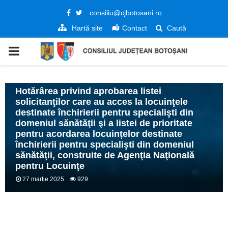
Facebook
Twitter
consiliu@cjbotosani.ro
Hartă site
Contact
Caută
PRIMARY
MENU
ANUNȚURI
Hotărârea privind aprobarea listei
solicitanţilor care au acces la locuinţele
destinate închirierii pentru specialişti din
domeniul sănătăţii şi a listei de prioritate
pentru acordarea locuințelor destinate
închirierii pentru specialişti din domeniul
sănătăţii, construite de Agenţia Naţională
pentru Locuinţe
27 martie 2025
929