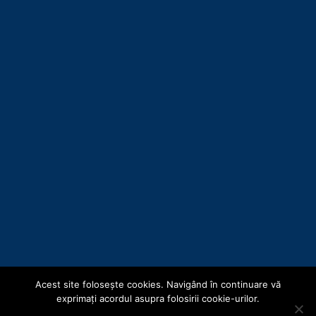
Acest site foloseşte cookies. Navigând în continuare vă
Copyright © Consiliul Județean Botoșani 2019
exprimaţi acordul asupra folosirii cookie-urilor.