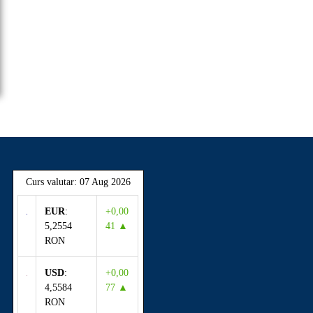
Curs valutar: 07 Aug 2026
EUR
:
+0,00
5,2554
41 ▲
RON
USD
:
+0,00
4,5584
77 ▲
RON