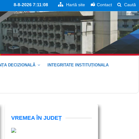
8-8-2026 7:11:08
Hartă site
Contact
Caută
ȚA DECIZIONALĂ
INTEGRITATE INSTITUȚIONALA
VREMEA ÎN JUDEȚ