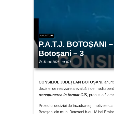
ANUNȚURI
P.A.T.J. BOTOȘANI – 
Botoșani – 3
15 mai 2025
876
CONSILIUL JUDEȚEAN BOTOȘANI
, anunț
deciziei de realizare a evaluării de mediu pen
transpunerea în format GIS
, propus a fi am
Proiectul deciziei de încadrare și motivele c
Botoşani din mun. Botosani b-dul Mihai Eminescu