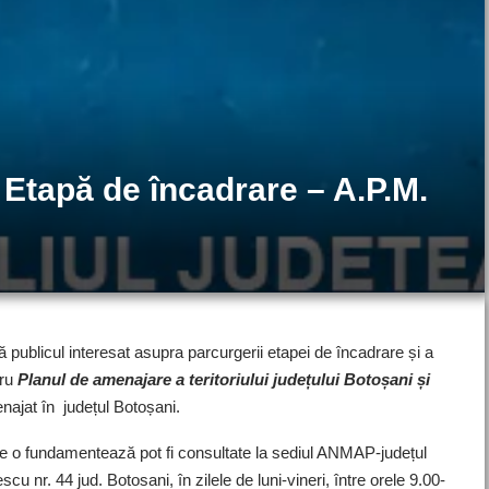
Etapă de încadrare – A.P.M.
ă publicul interesat asupra parcurgerii etapei de încadrare și a
tru
Planul de amenajare a teritoriului județului Botoșani și
enajat în județul Botoșani.
are o fundamentează pot fi consultate la sediul ANMAP-județul
 nr. 44 jud. Botosani, în zilele de luni-vineri, între orele 9.00-