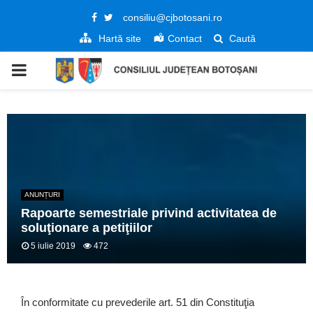
Facebook
Twitter
consiliu@cjbotosani.ro
Hartă site
Contact
Caută
PRIMARY
MENU
ANUNȚURI
Rapoarte semestriale privind activitatea de
soluţionare a petiţiilor
5 iulie 2019
472
În conformitate cu prevederile art. 51 din Constituţia