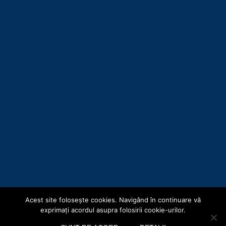
Acest site foloseşte cookies. Navigând în continuare vă
Copyright © Consiliul Județean Botoșani 2019
exprimaţi acordul asupra folosirii cookie-urilor.
Acasă
Hartă site
Termeni și Condiții
Politica de confidențialitate