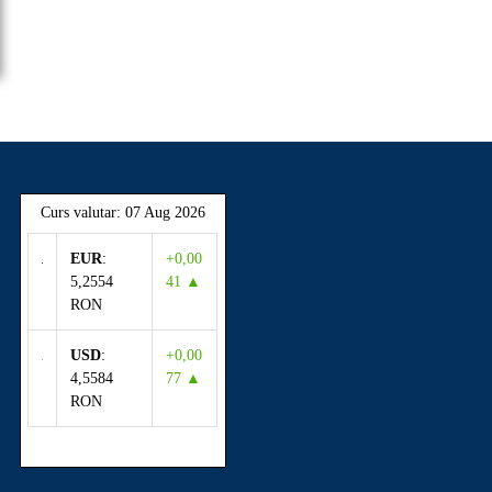
Curs valutar: 07 Aug 2026
EUR
:
+0,00
5,2554
41 ▲
RON
USD
:
+0,00
4,5584
77 ▲
RON