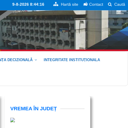
9-8-2026 8:44:17
Hartă site
Contact
Caută
ȚA DECIZIONALĂ
INTEGRITATE INSTITUȚIONALA
VREMEA ÎN JUDEȚ